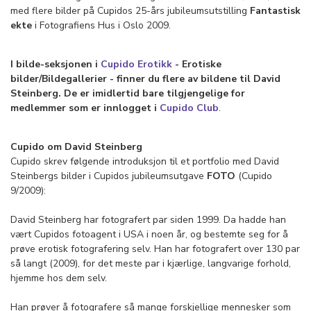
med flere bilder på Cupidos 25-års jubileumsutstilling
Fantastisk
ekte
i Fotografiens Hus i Oslo 2009.
I bilde-seksjonen i
Cupido Erotikk
- Erotiske
bilder/Bildegallerier - finner du flere av bildene til David
Steinberg
. De er imidlertid bare tilgjengelige for
medlemmer som er
innlogget i
Cupido Club
.
Cupido om David Steinberg
Cupido skrev følgende introduksjon til et portfolio med David
Steinbergs bilder i Cupidos jubileumsutgave
FOTO
(Cupido
9/2009):
David Steinberg har fotografert par siden 1999. Da hadde han
vært Cupidos fotoagent i USA i noen år, og bestemte seg for å
prøve erotisk fotografering selv. Han har fotografert over 130 par
så langt (2009), for det meste par i kjærlige, langvarige forhold,
hjemme hos dem selv.
Han prøver å fotografere så mange forskjellige mennesker som