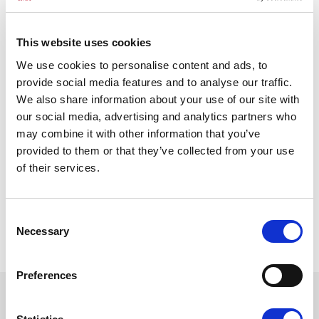
det gjerne er der du ser kontakten mellom mennesker som har
sex. Hver eneste fotoseanse er unik, og slik skal det være: Jeg vil
se hvert par, hvert individ, hver gruppe som den de egentlig er.”
This website uses cookies
We use cookies to personalise content and ads, to
Davids bilder har vært publisert i “Photo Sex: Fine Art Sexual
Photography Comes of Age”, “Divas of San Francisco: Portraits of
provide social media features and to analyse our traffic.
Transsexual Women” og “The Mammoth Book of Erotic
We also share information about your use of our site with
Photography”.
our social media, advertising and analytics partners who
may combine it with other information that you’ve
Han har stilt ut på Kinsey Institute, Seattle Erotic Arts Festival,
provided to them or that they’ve collected from your use
ErosFest Northwest, San Francisco's Center for Sex and Culture
of their services.
og ved arrangementer ved The Society For The Scientific Study
of Sexuality. For øyeblikket arbeider han med to bøker om erotisk
fotografering: “Loving Couples” og “SexAbility: The
Unappreciated Sexuality of People with Disabilities”. David
Consent
Steinberg bor i San Francisco.
Necessary
Selection
Preferences