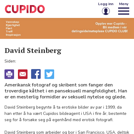
Logg inn
Meny
E-post eller brukernavn
Passord
David Steinberg
Siden:
Husk meg på denne enheten
Logg inn
Amerikansk fotograf og skribent som fanger den
troverdige kåthet i en panseksuell mangfoldighet. Han
Glemt passord?
Opprett konto
er en mesterlig formidler av seksuell nytelse og glede.
David Steinberg begynte å ta erotiske bilder av par i 1999, da
han etter å ha vært Cupidos bildeagent i USA i fire år, bestemte
seg for å forsøke seg på egenhånd med erotisk fotografi.
David Steinberg som arbeider og bor i San Francisco, USA, deltok