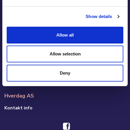
Cupido
Ansvarlig redaktør : Petter Sommerfelt
Show details
Om Cupido
Cupido Panel
Allow all
Datingside Cupido Club
Allow selection
Om datingside Cupido Club
Brukerveiledning/Hjelp
Deny
Brukeravtale
Hverdag AS
Kontakt info