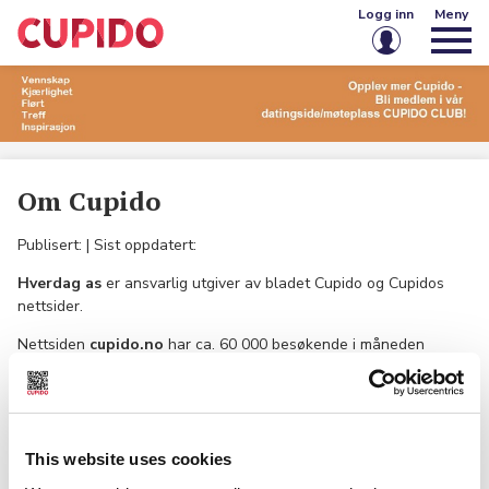
Logg inn
Meny
E-post eller brukernavn
Passord
Om Cupido
Husk meg på denne enheten
Publisert:
| Sist oppdatert:
Hverdag as
er ansvarlig utgiver av bladet Cupido og Cupidos
Logg inn
nettsider.
Glemt passord?
Opprett konto
Nettsiden
cupido.no
har ca. 60 000 besøkende i måneden
(Ifølge Google Analytic gjennomsnitt antall brukere pr måned i
2020), hvor 42% av besøkende er kvinner og 48% menn.
Hverdag AS
Postboks 2686 Solli
This website uses cookies
0203 Oslo - Norge