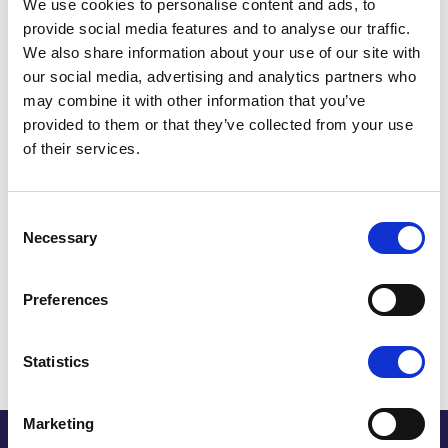
We use cookies to personalise content and ads, to
Organisasjonnumer:
912019136
provide social media features and to analyse our traffic.
Cupido
er registret varemerke i Patentstyret (Norge), med
We also share information about your use of our site with
registreringsnummer: 236696
our social media, advertising and analytics partners who
Ansvarlig redaktør :
Petter Sommerfelt
may combine it with other information that you’ve
e-post
: cupido@cupido.no
provided to them or that they’ve collected from your use
of their services.
Hvordan det begynte
Consent
Hvem leser Cupido?
Necessary
Selection
Cupido idag
Preferences
Statistics
Marketing