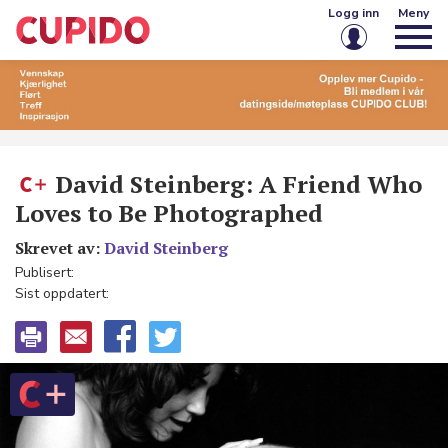
Logg inn
Meny
E-post eller brukernavn
Passord
David Steinberg: A Friend Who
Loves to Be Photographed
Husk meg på denne enheten
Skrevet av:
David Steinberg
Publisert:
Logg inn
Sist oppdatert:
Glemt passord?
Opprett konto