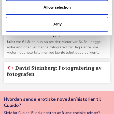
David Steinberg: Hands
Allow selection
Hands: David Steinberg er en mesterlig
formidler av seksuell nytelse og glede. 19
bilder.
Deny
David Steinberg: Juliet & Victor
Juliet var 61 år da hun ba om det; Victor var 64 år - begge
eldre enn noen jeg hadde fotografert før. Jeg kjente ikke
Victor i det hele tatt, men jeg kjente Juliet godt, og kjente
henne som en av de mest livlige seksuelle menneskene jeg
noensinne har møtt. Muligheten til å fotografere henne med
David Steinberg: Fotografering av
en partner var definitivt en spesiell godbit!
fotografen
Hvordan sende erotiske noveller/historier til
Cupido?
Skriv for Cupido! Blir du inspirert av å lese erotiske tekster?