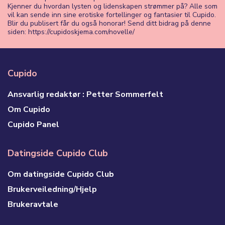
Kjenner du hvordan lysten og lidenskapen strømmer på? Alle som
vil kan sende inn sine erotiske fortellinger og fantasier til Cupido.
Blir du publisert får du også honorar! Send ditt bidrag på denne
siden: https://cupidoskjema.com/novelle/
Cupido
Ansvarlig redaktør : Petter Sommerfelt
Om Cupido
Cupido Panel
Datingside Cupido Club
Om datingside Cupido Club
Brukerveiledning/Hjelp
Brukeravtale