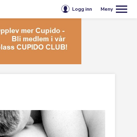
Logg inn
Meny
E-post eller brukernavn
jenester
-medlemskap i Cupido Club
litet
Passord
ll helse
le interesser
lt
Husk meg på denne enheten
Logg inn
/ Skeivt
Glemt passord?
Opprett konto