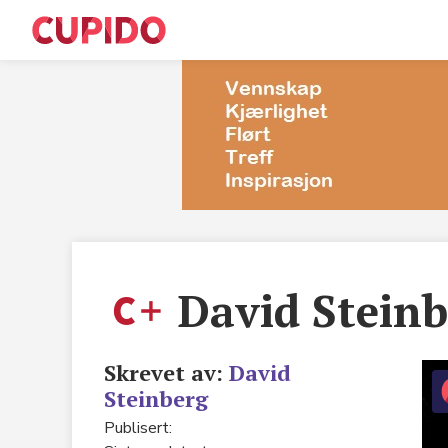
M
S
T
David Steinb
E
Sø
Skrevet av:
David
Steinberg
R
Publisert:
C