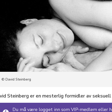
jøp C+
+ info
edaksjon
m Cupido
© David Steinberg
id Steinberg er en mesterlig formidler av seksuell 
Du må være logget inn som VIP-medlem eller ha