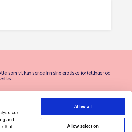
lle som vil kan sende inn sine erotiske fortellinger og
velle/
Allow all
alyse our
ing and
Allow selection
r that