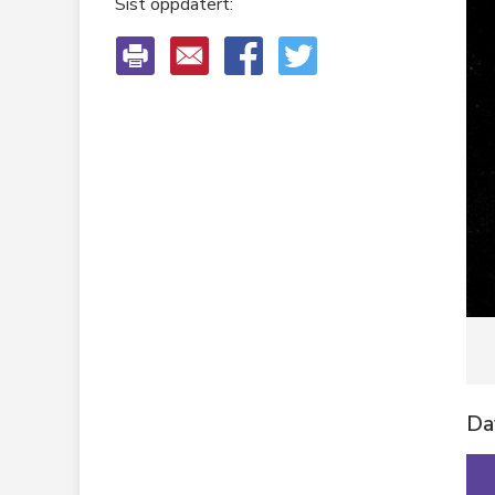
Sist oppdatert:
K
C
R
O
Dav