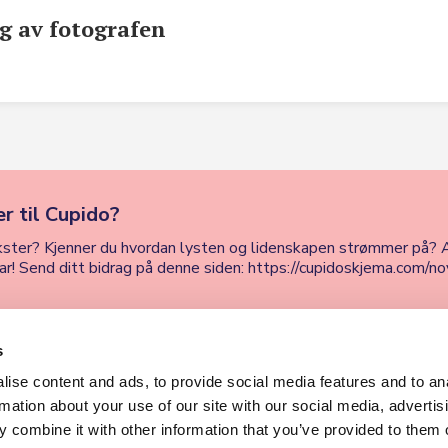
g av fotografen
r til Cupido?
 tekster? Kjenner du hvordan lysten og lidenskapen strømmer på? A
orar! Send ditt bidrag på denne siden: https://cupidoskjema.com/no
s
Hverdag AS
ise content and ads, to provide social media features and to an
rmation about your use of our site with our social media, advertis
Kontakt info
 combine it with other information that you’ve provided to them o