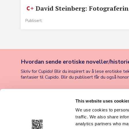
David Steinberg: Fotograferin
Publisert:
Hvordan sende erotiske noveller/historie
Skriv for Cupido! Blir du inspirert av å lese erotiske
fantasier til Cupido. Blir du publisert får du også hon
This website uses cookie
Cupido
Datingside Cupido
We use cookies to personal
Club
traffic. We also share info
Ansvarlig redaktør :
analytics partners who may
Om datingside Cupido
Petter Sommerfelt