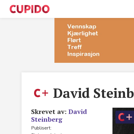
M
S
T
David Stein
E
Sø
Skrevet av:
David
Steinberg
R
Publisert:
C