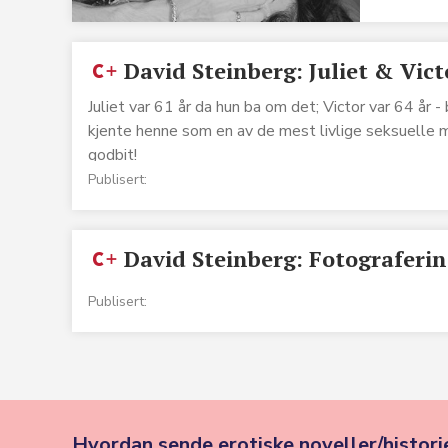
David Steinberg: Juliet & Vict
Juliet var 61 år da hun ba om det; Victor var 64 år -
kjente henne som en av de mest livlige seksuelle m
godbit!
Publisert:
David Steinberg: Fotograferin
Publisert:
Hvordan sende erotiske noveller/historie