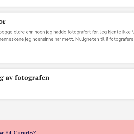
or
 begge eldre enn noen jeg hadde fotografert før. Jeg kjente ikke V
enneskene jeg noensinne har møtt. Muligheten til å fotografere 
g av fotografen
r til Cupido?