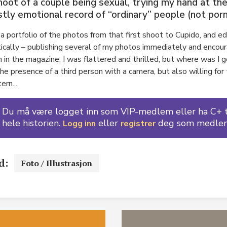
oot of a couple being sexual, trying my hand at the
tly emotional record of “ordinary” people (not porn
 a portfolio of the photos from that first shoot to Cupido, and
ically – publishing several of my photos immediately and encou
n in the magazine. I was flattered and thrilled, but where was I g
the presence of a third person with a camera, but also willing fo
ern...
Du må være logget inn som VIP-medlem eller ha C+ ti
hele historien.
eller
deg som medle
Logg inn
registrer
d:
Foto / Illustrasjon