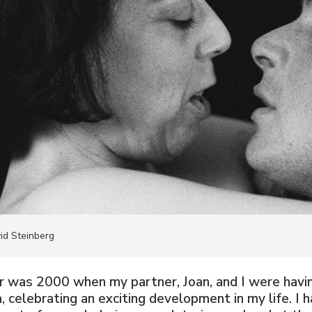
jøp C+
+ info
edaksjon
m Cupido
id Steinberg
r was 2000 when my partner, Joan, and I were havin
, celebrating an exciting development in my life. I 