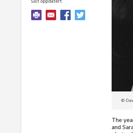
Sist oppdatert:
K
C
R
O
© Dav
The yea
and Sara