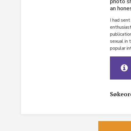
photo sh
an hones
I had sent
enthusiast
publicatio
sexual in 
popular int
Søkeor