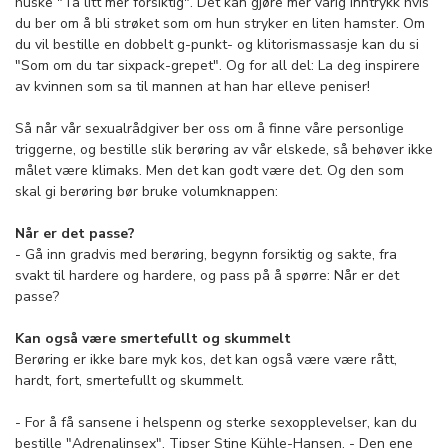
huske "Ta litt mer forsiktig". Det kan gjøre mer varig inntrykk hvis
du ber om å bli strøket som om hun stryker en liten hamster. Om
du vil bestille en dobbelt g-punkt- og klitorismassasje kan du si
"Som om du tar sixpack-grepet". Og for all del: La deg inspirere
av kvinnen som sa til mannen at han har elleve peniser!
Så når vår sexualrådgiver ber oss om å finne våre personlige
triggerne, og bestille slik berøring av vår elskede, så behøver ikke
målet være klimaks. Men det kan godt være det. Og den som
skal gi berøring bør bruke volumknappen:
Når er det passe?
- Gå inn gradvis med berøring, begynn forsiktig og sakte, fra
svakt til hardere og hardere, og pass på å spørre: Når er det
passe?
Kan også være smertefullt og skummelt
Berøring er ikke bare myk kos, det kan også være være rått,
hardt, fort, smertefullt og skummelt.
- For å få sansene i helspenn og sterke sexopplevelser, kan du
bestille "Adrenalinsex". Tipser Stine Kühle-Hansen. - Den ene