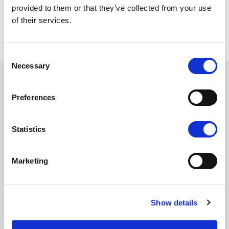
provided to them or that they’ve collected from your use
Søkeord:
of their services.
Par
Berøring
Consent
Necessary
Selection
Les også
Preferences
Kjærlighetshormonet Oksytocin
Statistics
Marketing
Fra Cupidos arkiv: Samliv
Show details