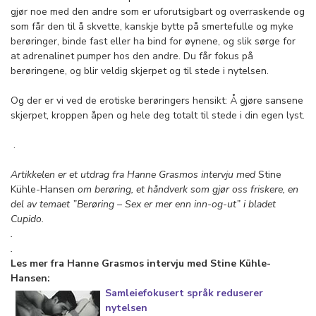
gjør noe med den andre som er uforutsigbart og overraskende og
som får den til å skvette, kanskje bytte på smertefulle og myke
berøringer, binde fast eller ha bind for øynene, og slik sørge for
at adrenalinet pumper hos den andre. Du får fokus på
berøringene, og blir veldig skjerpet og til stede i nytelsen.
Og der er vi ved de erotiske berøringers hensikt: Å gjøre sansene
skjerpet, kroppen åpen og hele deg totalt til stede i din egen lyst.
.
Artikkelen er et utdrag fra Hanne Grasmos intervju med
Stine
Kühle-Hansen
om berøring, et håndverk som gjør oss friskere, en
del av temaet ”Berøring – Sex er mer enn inn-og-ut” i bladet
Cupido.
.
.
Les mer fra Hanne Grasmos intervju med Stine Kühle-
Hansen:
Samleiefokusert språk reduserer
nytelsen