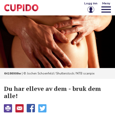
Logg inn
Meny
E-post eller brukernavn
Passord
Husk meg på denne enheten
Logg inn
64186906w
| © Jochen Schoenfeld / Shutterstock / NTB scanpix
Glemt passord?
Opprett konto
Du har elleve av dem - bruk dem
alle!