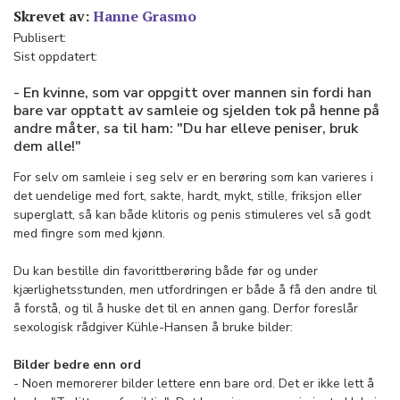
Skrevet av:
Hanne Grasmo
Publisert:
Sist oppdatert:
- En kvinne, som var oppgitt over mannen sin fordi han
bare var opptatt av samleie og sjelden tok på henne på
andre måter, sa til ham: "Du har elleve peniser, bruk
dem alle!"
For selv om samleie i seg selv er en berøring som kan varieres i
det uendelige med fort, sakte, hardt, mykt, stille, friksjon eller
superglatt, så kan både klitoris og penis stimuleres vel så godt
med fingre som med kjønn.
Du kan bestille din favorittberøring både før og under
kjærlighetsstunden, men utfordringen er både å få den andre til
å forstå, og til å huske det til en annen gang. Derfor foreslår
sexologisk rådgiver Kühle-Hansen å bruke bilder:
Bilder bedre enn ord
- Noen memorerer bilder lettere enn bare ord. Det er ikke lett å