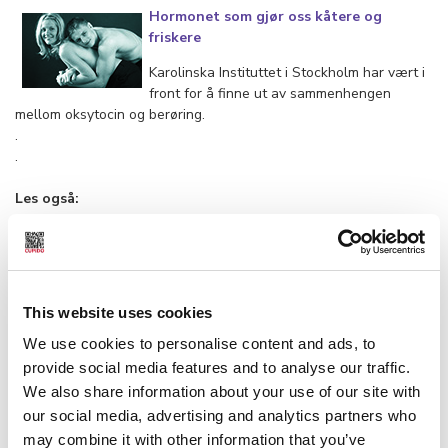
Hormonet som gjør oss kåtere og
friskere
Karolinska Instituttet i Stockholm har vært i
front for å finne ut av sammenhengen
mellom oksytocin og berøring.
.
.
Les også:
Erogene soner og erotisk intelligens
Både menn og kvinner klager over at
partnerne deres trykker på for få knapper.
.
.
This website uses cookies
.
We use cookies to personalise content and ads, to
FRA CUPIDOS ARKIV:
Kline-, kysse- og berøringskompetanse
provide social media features and to analyse our traffic.
Det handler om nærhet, ømhet, intimitet,
We also share information about your use of our site with
sensualitet, nytelse, lyst og tenning som bør
our social media, advertising and analytics partners who
oppdages og oppleves.
may combine it with other information that you’ve