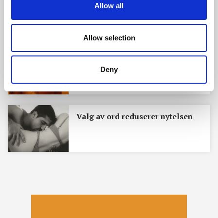
Cupido kunnskap: Mannens
Allow all
seksualitet
Allow selection
Sex = Syn+Lukt+Smak+Lyd
Deny
Valg av ord reduserer nytelsen