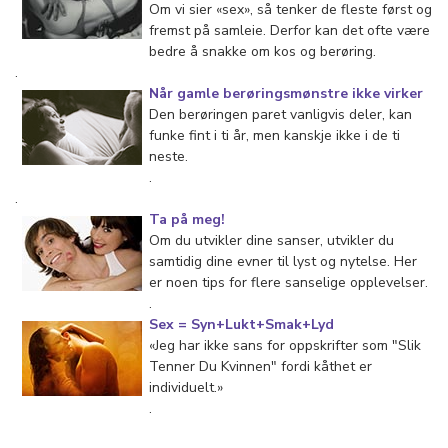
Om vi sier «sex», så tenker de fleste først og
fremst på samleie. Derfor kan det ofte være
bedre å snakke om kos og berøring.
.
Når gamle berøringsmønstre ikke virker
Den berøringen paret vanligvis deler, kan
funke fint i ti år, men kanskje ikke i de ti
neste.
.
.
Ta på meg!
Om du utvikler dine sanser, utvikler du
samtidig dine evner til lyst og nytelse. Her
er noen tips for flere sanselige opplevelser.
.
Sex = Syn+Lukt+Smak+Lyd
«Jeg har ikke sans for oppskrifter som "Slik
Tenner Du Kvinnen" fordi kåthet er
individuelt.»
.