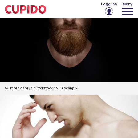
Logg inn
Meny
E-post eller brukernavn
Passord
Husk meg på denne enheten
Logg inn
© Improvisor / Shutterstock / NTB scanpix
Glemt passord?
Opprett konto