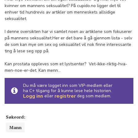
kvinner om mannens seksualitet? På cupido.no ligger det til
enhver tid hundrevis av artikler om menneskets allsidige
seksualitet.
I denne oversikten har vi samlet noen av artiklene som fokuserer
på mannens seksualitet.Her er det bare å gå gjennom lista - selv
de som kan mye om sex og seksualitet vil nok finne interessante
ting å lese seg opp på.
Kan prostata oppleves som et lystsenter? Vet-ikke-riktig-hva-
men-noe-er-det. Kan menn...
Du må være logget inn som VIP-medlem eller
ha C+ tilgang for å kunne lese hele historien.
Logg inn
registrer
eller
deg som medlem.
Søkeord:
Mann