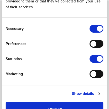
provided to them or that they’ve collected from your use
of their services.
Les også
Flere søker hjelp for
Consent
Necessary
avhengighet av nettporno
Selection
Preferences
Er sexavhengighet en diagnose?
Statistics
Marketing
Show details