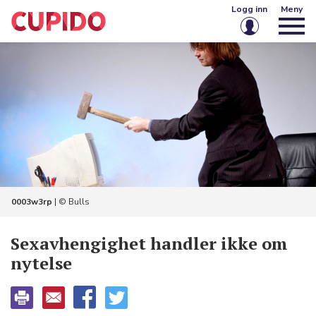
Logg inn
Meny
E-post eller brukernavn
Passord
Husk meg på denne enheten
Logg inn
0003w3rp
| © Bulls
Glemt passord?
Opprett konto
Sexavhengighet handler ikke om
nytelse