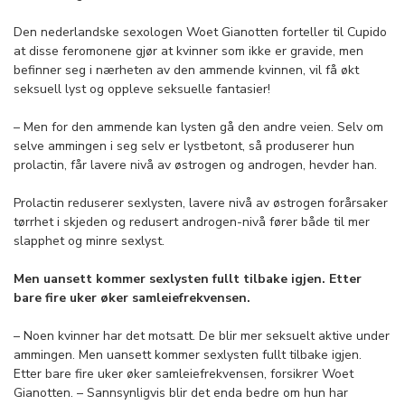
Den nederlandske sexologen Woet Gianotten
forteller til Cupido
at disse feromonene gjør at kvinner som ikke er gravide, men
befinner seg i nærheten av den ammende kvinnen, vil få økt
seksuell lyst og oppleve seksuelle fantasier!
– Men for den ammende kan lysten gå den andre veien. Selv om
selve ammingen i seg selv er lystbetont, så produserer hun
prolactin, får lavere nivå av østrogen og androgen, hevder han.
Prolactin reduserer sexlysten, lavere nivå av østrogen forårsaker
tørrhet i skjeden og redusert androgen-nivå fører både til mer
slapphet og minre sexlyst.
Men uansett kommer sexlysten fullt tilbake igjen. Etter
bare fire uker øker samleiefrekvensen.
– Noen kvinner har det motsatt. De blir mer seksuelt aktive under
ammingen. Men uansett kommer sexlysten fullt tilbake igjen.
Etter bare fire uker øker samleiefrekvensen, forsikrer Woet
Gianotten. – Sannsynligvis blir det enda bedre om hun har