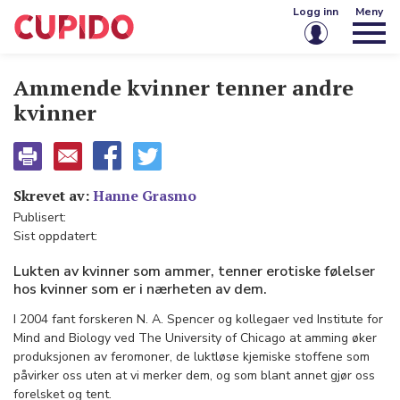
Logg inn
Meny
E-post eller brukernavn
Ammende kvinner tenner andre
kvinner
Passord
Skrevet av:
Hanne Grasmo
Husk meg på denne enheten
Publisert:
Sist oppdatert:
Logg inn
Lukten av kvinner som ammer, tenner erotiske følelser
Glemt passord?
Opprett konto
hos kvinner som er i nærheten av dem.
I 2004 fant forskeren N. A. Spencer og kollegaer ved Institute for
Mind and Biology ved The University of Chicago at amming øker
produksjonen av feromoner, de luktløse kjemiske stoffene som
påvirker oss uten at vi merker dem, og som blant annet gjør oss
forelsket og tent.