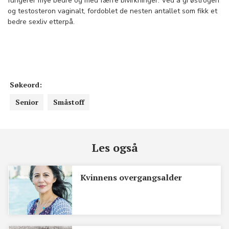
fungerer mye bedre og med færre bivirkninger: Ved å gi østrogen
og testosteron vaginalt, fordoblet de nesten antallet som fikk et
bedre sexliv etterpå.
Søkeord:
Senior
Småstoff
Les også
Kvinnens overgangsalder