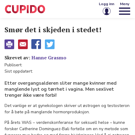
Logg inn
Meny
E-post eller brukernavn
Smør det i skjeden i stedet!
Passord
Skrevet av:
Hanne Grasmo
Publisert:
Husk meg på denne enheten
Sist oppdatert:
Logg inn
Etter overgangsalderen sliter mange kvinner med
manglende lyst og tørrhet i vagina. Men sexlivet
Glemt passord?
Opprett konto
trenger ikke være forbi!
Det vanlige er at gynekologen skriver ut østrogen og testosteron
for å bøte på manglende hormonproduksjon.
På årets WAS – verdenskonferanse for seksuell helse – kunne
forsker Catherine Dominguez-Bali fortelle om en ny metode som