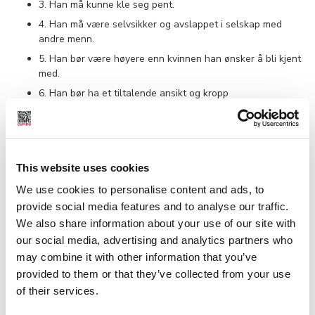
3. Han må kunne kle seg pent.
4. Han må være selvsikker og avslappet i selskap med
andre menn.
5. Han bør være høyere enn kvinnen han ønsker å bli kjent
med.
6. Han bør ha et tiltalende ansikt og kropp
7. Han må «lukte» riktig, mannen og kvinnen må ha riktig
kjemi seg imellom.
8. Mannen må vise at han har et godt forhold til barn og
spebarn.
This website uses cookies
Og før noen menn nå går helt i kjelleren og tror at de aldri vil få
We use cookies to personalise content and ads, to
sjans på en dame, så er det altså slik at dersom du mangler noen
provide social media features and to analyse our traffic.
punkt på lista så kan du kompensere med å forsterke og
We also share information about your use of our site with
fremheve de punktene der du virkelig har noe å by på.
our social media, advertising and analytics partners who
may combine it with other information that you’ve
Og selv om det kan virke som selvfølgeligheter så hadde
provided to them or that they’ve collected from your use
professoren også noen nøkkelpunkt på hvordan man kan øke sin
fysiske attraktivitet:
of their services.