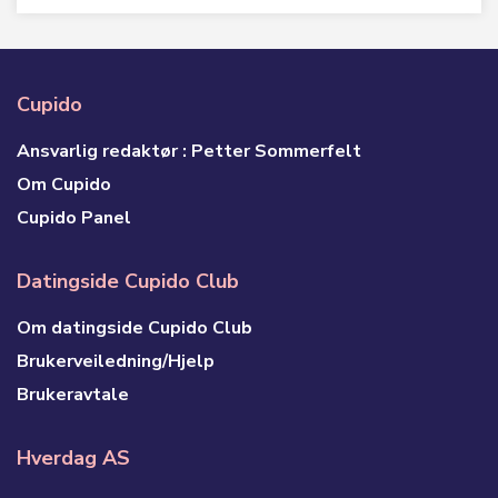
Cupido
Ansvarlig redaktør : Petter Sommerfelt
Om Cupido
Cupido Panel
Datingside Cupido Club
Om datingside Cupido Club
Brukerveiledning/Hjelp
Brukeravtale
Hverdag AS