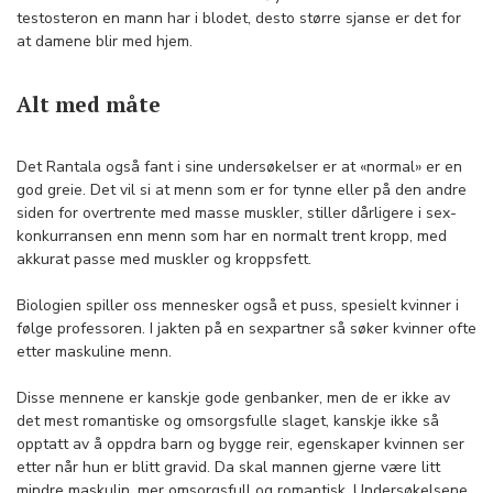
testosteron en mann har i blodet, desto større sjanse er det for
at damene blir med hjem.
Alt med måte
Det Rantala også fant i sine undersøkelser er at «normal» er en
god greie. Det vil si at menn som er for tynne eller på den andre
siden for overtrente med masse muskler, stiller dårligere i sex-
konkurransen enn menn som har en normalt trent kropp, med
akkurat passe med muskler og kroppsfett.
Biologien spiller oss mennesker også et puss, spesielt kvinner i
følge professoren. I jakten på en sexpartner så søker kvinner ofte
etter maskuline menn.
Disse mennene er kanskje gode genbanker, men de er ikke av
det mest romantiske og omsorgsfulle slaget, kanskje ikke så
opptatt av å oppdra barn og bygge reir, egenskaper kvinnen ser
etter når hun er blitt gravid. Da skal mannen gjerne være litt
mindre maskulin, mer omsorgsfull og romantisk. Undersøkelsene