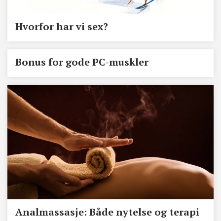
Hvorfor har vi sex?
Bonus for gode PC-muskler
Analmassasje: Både nytelse og terapi