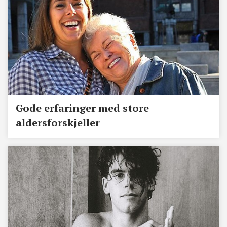
Gode erfaringer med store
aldersforskjeller