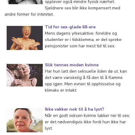
opplever også mindre fysisk nærhet.
Sjeldnere sex blir ikke kompensert med
andre former for intimitet.
Tid for sex-glade 68-ere
Mens dagens yrkesaktive, foreldre og
studenter er i tidsklemma, er det spreke
pensjonister som har mest tid til sex.
Slik tennes moden kvinne
Har hun latt den seksuelle ilden dø ut, kan
det være vanskelig å få den til å flamme
opp igjen. Men evnen til opphisselse og
klimaks er intakt.
Ikke vakker nok til å ha lyst?
Når en godt voksen kvinne takker nei til sex,
er det nødvendigvis ikke fordi hun ikke har
lyst.