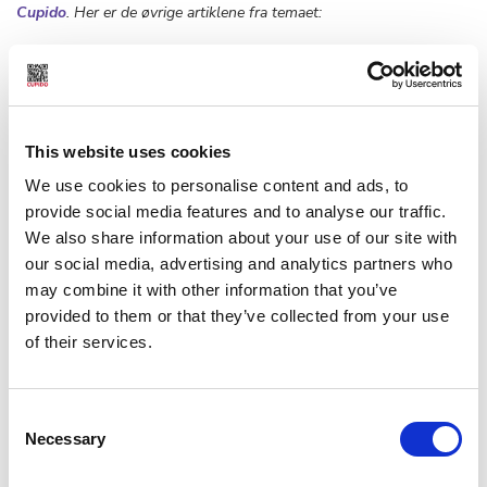
Cupido
. Her er de øvrige artiklene fra temaet:
Sunt liv med flere partnere,
porno og litt alkohol
Et aktivt sexliv er god terapi for eldre
This website uses cookies
kvinner og menn. Og det kan hjelpe med litt
stimuli, hevder finske eksperter.
We use cookies to personalise content and ads, to
provide social media features and to analyse our traffic.
We also share information about your use of our site with
Tid for sex-glade 68-ere
our social media, advertising and analytics partners who
Mens dagens yrkesaktive, foreldre og
may combine it with other information that you’ve
studenter er i tidsklemma, er det spreke
provided to them or that they’ve collected from your use
pensjonister som har mest tid til sex.
of their services.
Slik tennes moden kvinne
Har hun latt den seksuelle ilden dø ut, kan
Consent
det være vanskelig å få den til å flamme
Necessary
Selection
opp igjen. Men evnen til opphisselse og
klimaks er intakt.