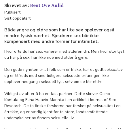
Skrevet av:
Bent Ove Aulid
Publisert:
Sist oppdatert:
Både yngre og eldre som har lite sex opplever også
mindre fysisk nærhet. Sjeldnere sex blir ikke
kompensert med andre former for intimitet.
Hvor ofte du har sex, varierer med alderen din. Men hvor stor lyst
du har på sex, har ikke noe med alder å gjøre.
Den gode nyheten er at folk som er friske, har et godt seksualliv
og er tilfreds med sine tidligere seksuelle erfaringer, ikke
opplever nedgang i seksuell lyst selv om de blir eldre.
Viktigst av alt er å ha en fast partner. Dette skriver Osmo
Kontula og Elina Haavio-Mannila i en artikkel i Journal of Sex
Research. De to finske forskerne har forsket på seksualitet i en
årrekke, og er særlig kjent for to store, landsomfattende
undersøkelser av finners seksuelle liv.