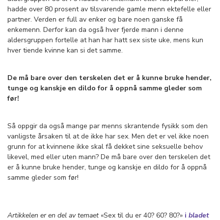
hadde over 80 prosent av tilsvarende gamle menn ektefelle eller
partner. Verden er full av enker og bare noen ganske få
enkemenn. Derfor kan da også hver fjerde mann i denne
aldersgruppen fortelle at han har hatt sex siste uke, mens kun
hver tiende kvinne kan si det samme.
De må bare over den terskelen det er å kunne bruke hender,
tunge og kanskje en dildo for å oppnå samme gleder som
før!
Så oppgir da også mange par menns skrantende fysikk som den
vanligste årsaken til at de ikke har sex. Men det er vel ikke noen
grunn for at kvinnene ikke skal få dekket sine seksuelle behov
likevel, med eller uten mann? De må bare over den terskelen det
er å kunne bruke hender, tunge og kanskje en dildo for å oppnå
samme gleder som før!
Artikkelen er en del av temaet
«Sex til du er 40? 60? 80?»
i
bladet