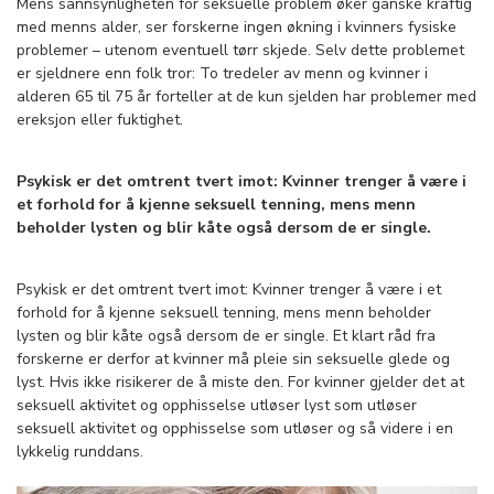
Mens sannsynligheten for seksuelle problem øker ganske kraftig
med menns alder, ser forskerne ingen økning i kvinners fysiske
problemer – utenom eventuell tørr skjede. Selv dette problemet
er sjeldnere enn folk tror: To tredeler av menn og kvinner i
alderen 65 til 75 år forteller at de kun sjelden har problemer med
ereksjon eller fuktighet.
Psykisk er det omtrent tvert imot: Kvinner trenger å være i
et forhold for å kjenne seksuell tenning, mens menn
beholder lysten og blir kåte også dersom de er single.
Psykisk er det omtrent tvert imot: Kvinner trenger å være i et
forhold for å kjenne seksuell tenning, mens menn beholder
lysten og blir kåte også dersom de er single. Et klart råd fra
forskerne er derfor at kvinner må pleie sin seksuelle glede og
lyst. Hvis ikke risikerer de å miste den. For kvinner gjelder det at
seksuell aktivitet og opphisselse utløser lyst som utløser
seksuell aktivitet og opphisselse som utløser og så videre i en
lykkelig runddans.