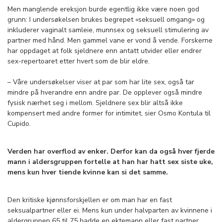
Men manglende ereksjon burde egentlig ikke være noen god
grunn: I undersøkelsen brukes begrepet «seksuell omgang» og
inkluderer vaginalt samleie, munnsex og seksuell stimulering av
partner med hånd. Men gammel vane er vond å vende. Forskerne
har oppdaget at folk sjeldnere enn antatt utvider eller endrer
sex-repertoaret etter hvert som de blir eldre.
– Våre undersøkelser viser at par som har lite sex, også tar
mindre på hverandre enn andre par. De opplever også mindre
fysisk nærhet seg i mellom. Sjeldnere sex blir altså ikke
kompensert med andre former for intimitet, sier Osmo Kontula til
Cupido.
Verden har overflod av enker. Derfor kan da også hver fjerde
mann i aldersgruppen fortelle at han har hatt sex siste uke,
mens kun hver tiende kvinne kan si det samme.
Den kritiske kjønnsforskjellen er om man har en fast
seksualpartner eller ei. Mens kun under halvparten av kvinnene i
aldergruppen 65 til 75 hadde en ektemann eller fast partner,