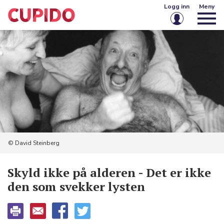
Logg inn
Meny
E-post eller brukernavn
Passord
Husk meg på denne enheten
Logg inn
© David Steinberg
Glemt passord?
Opprett konto
Skyld ikke på alderen - Det er ikke
den som svekker lysten