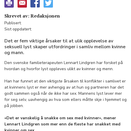
Skrevet av: Redaksjonen
Publisert:
Sist oppdatert:
Det er fem viktige årsaker til at ulik opplevelse av
seksuell lyst skaper utfordringer i samliv mellom kvinne
og mann.
Den svenske familieterapeuten Lennart Lindgren har forsket på
hvordan og hvorfor lyst oppleves ulikt av kvinner og menn.
Han har funnet at den viktigste årsaken til konflikter i samlivet er
at kvinnens lyst er mer avhengig av at hun og partneren har det
godt sammen også når de ikke har sex. Mannens lyst lever mer
for seg selv, uavhengig av hva som ellers måtte skje i hjemmet og
på jobben.
«Det er vanskelig å snakke om sex med kvinner», mener
Lennart Lindgren som mer enn de fleste har snakket med
kvinner om sex.