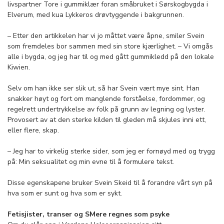
livspartner Tore i gummiklær foran småbruket i Sørskogbygda i
Elverum, med kua Lykkeros drøvtyggende i bakgrunnen.
– Etter den artikkelen har vi jo måttet være åpne, smiler Svein
som fremdeles bor sammen med sin store kjærlighet. – Vi omgås
alle i bygda, og jeg har til og med gått gummikledd på den lokale
Kiwien.
Selv om han ikke ser slik ut, så har Svein vært mye sint. Han
snakker høyt og fort om manglende forståelse, fordommer, og
regelrett undertrykkelse av folk på grunn av legning og lyster.
Provosert av at den sterke kilden til gleden må skjules inni ett,
eller flere, skap.
– Jeg har to virkelig sterke sider, som jeg er fornøyd med og trygg
på: Min seksualitet og min evne til å formulere tekst.
Disse egenskapene bruker Svein Skeid til å forandre vårt syn på
hva som er sunt og hva som er sykt.
Fetisjister, transer og SMere regnes som psyke