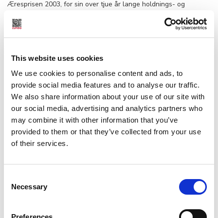
Æresprisen 2003, for sin over tjue år lange holdnings- og
miljøskapende innsats for fetisjister og sm-ere.
Sex for personlig vekst
– I de siste to åra har jeg vært egoistisk og latt seksualpolitikken
seile litt sin egen sjø. Samtidig har jeg fått mer tid å utforske og
This website uses cookies
utvikle min egen seksualitet, det gir styrke og mer kunnskap i
We use cookies to personalise content and ads, to
frigjøringskampen.
provide social media features and to analyse our traffic.
Når du leker så driver du også med seksualpolitikk. Svein Skeid
We also share information about your use of our site with
mener det private blir politisk: Hva vi gjør, med hvem, hva vi
our social media, advertising and analytics partners who
fordømmer, hva vi kjøper… Særlig om vi viser vår seksualitet i det
may combine it with other information that you’ve
offentlige rom, kommer ut av skapet.
provided to them or that they’ve collected from your use
of their services.
Svein kom ut av homoskapet i 1972, og ble fort til en «dobbelt
minoritet» når han like etter kom ut som lær- og gummihomo og
som SM-Master. Først de siste par årene har han kommet ut av
Consent
«slaveskapet».
Necessary
Selection
– Selv jeg som selv var SM-er, hadde fordommer mot sadister,
sier Svein og rister på hodet. – Men når jeg våget å teste
Preferences