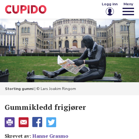
Logg inn
Meny
E-post eller brukernavn
Passord
Husk meg på denne enheten
Logg inn
Storting gummi
| © Lars Joakim Ringom
Glemt passord?
Opprett konto
Gummikledd ­frigjører
Skrevet av:
Hanne Grasmo