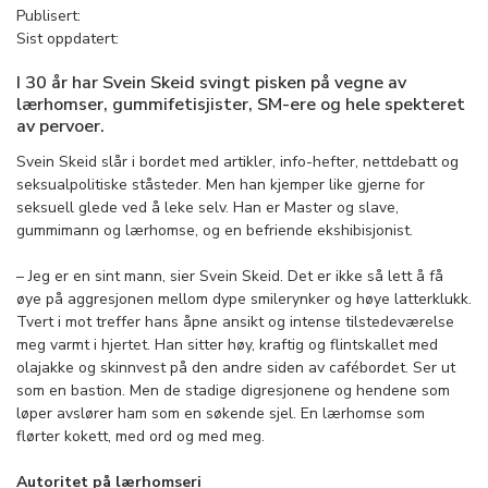
Publisert:
Sist oppdatert:
I 30 år har Svein Skeid svingt pisken på vegne av
lærhomser, gummifetisjister, SM-ere og hele spekteret
av pervoer.
Svein Skeid slår i bordet med artikler, info-hefter, nettdebatt og
seksualpolitiske ståsteder. Men han kjemper like gjerne for
seksuell glede ved å leke selv. Han er Master og slave,
gummimann og lærhomse, og en befriende ekshibisjonist.
– Jeg er en sint mann, sier Svein Skeid. Det er ikke så lett å få
øye på aggresjonen mellom dype smilerynker og høye latterklukk.
Tvert i mot treffer hans åpne ansikt og intense tilstedeværelse
meg varmt i hjertet. Han sitter høy, kraftig og flintskallet med
olajakke og skinnvest på den andre siden av cafébordet. Ser ut
som en bastion. Men de stadige digresjonene og hendene som
løper avslører ham som en søkende sjel. En lærhomse som
flørter kokett, med ord og med meg.
Autoritet på ­lærhomseri