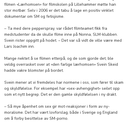
filmen «Lærhomsen» for filmskolen på Lillehammer møtte han
stor motbør. Selv i 2006 er det tabu å lage en positiv vinklet
dokumentar om SM og fetisjisme.
– Ta med dere pepperspray, var rådet filmteamet fikk fra
medstudenter da de skulle filme inne på Nonna, SLM-klubben.
Svein rister oppgitt på hodet. – Det var så vidt de ville være med
Lars Joachim inn.
Mange nektet å se filmen etterpå, og de som gjorde det, ble
veldig overrasket over at «den farlige lærhomsen» Svein Skeid
hadde vakre blomster på bordet.
Svein mener at vi fremdeles har normene i oss, som fører til skam
og skyldfølelse. For eksempel har «sex-avhengighet» seilet opp
som et nytt begrep. Det er den gamle skyldfølelsen i ny drakt.
– Så mye åpenhet om sex gir mot-reaksjoner i form av ny-
moralisme. Det har vært lovforslag, både i Sverige og England
om å forby besittelse av SM-porno.