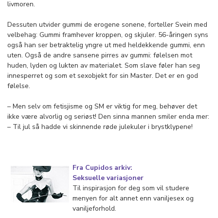
livmoren.
Dessuten utvider gummi de erogene sonene, forteller Svein med
velbehag: Gummi framhever kroppen, og skjuler. 56-åringen syns
også han ser betraktelig yngre ut med heldekkende gummi, enn
uten. Også de andre sansene pirres av gummi: følelsen mot
huden, lyden og lukten av materialet. Som slave føler han seg
innesperret og som et sexobjekt for sin Master. Det er en god
følelse.
– Men selv om fetisjisme og SM er viktig for meg, behøver det
ikke være alvorlig og seriøst! Den sinna mannen smiler enda mer:
– Til jul så hadde vi skinnende røde julekuler i brystklypene!
Fra Cupidos arkiv:
Seksuelle variasjoner
Til inspirasjon for deg som vil studere
menyen for alt annet enn vaniljesex og
vaniljeforhold.