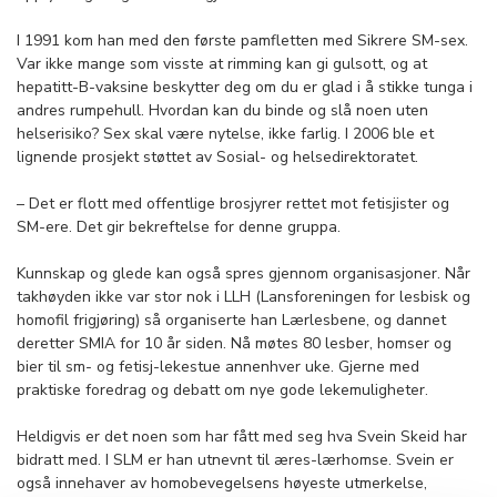
I 1991 kom han med den første pamfletten med Sikrere SM-sex.
Var ikke mange som visste at rimming kan gi gulsott, og at
hepatitt-B-vaksine beskytter deg om du er glad i å stikke tunga i
andres rumpehull. Hvordan kan du binde og slå noen uten
helserisiko? Sex skal være nytelse, ikke farlig. I 2006 ble et
lignende prosjekt støttet av Sosial- og helsedirektoratet.
– Det er flott med offentlige brosjyrer rettet mot fetisjister og
SM-ere. Det gir bekreftelse for denne gruppa.
Kunnskap og glede kan også spres gjennom organisasjoner. Når
takhøyden ikke var stor nok i LLH (Lansforeningen for lesbisk og
homofil frigjøring) så organiserte han Lærlesbene, og dannet
deretter SMIA for 10 år siden. Nå møtes 80 lesber, homser og
bier til sm- og fetisj-lekestue annenhver uke. Gjerne med
praktiske foredrag og debatt om nye gode lekemuligheter.
Heldigvis er det noen som har fått med seg hva Svein Skeid har
bidratt med. I SLM er han utnevnt til æres-lærhomse. Svein er
også innehaver av homobevegelsens høyeste utmerkelse,