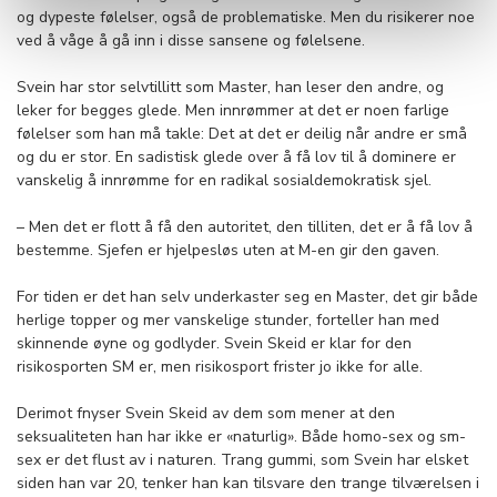
og dypeste følelser, også de problematiske. Men du risikerer noe
ved å våge å gå inn i disse sansene og følelsene.
Svein har stor selvtillitt som Master, han leser den andre, og
leker for begges glede. Men innrømmer at det er noen farlige
følelser som han må takle: Det at det er deilig når andre er små
og du er stor. En sadistisk glede over å få lov til å dominere er
vanskelig å innrømme for en radikal sosialdemokratisk sjel.
– Men det er flott å få den autoritet, den tilliten, det er å få lov å
bestemme. Sjefen er hjelpesløs uten at M-en gir den gaven.
For tiden er det han selv underkaster seg en Master, det gir både
herlige topper og mer vanskelige stunder, forteller han med
skinnende øyne og godlyder. Svein Skeid er klar for den
risikosporten SM er, men risikosport frister jo ikke for alle.
Derimot fnyser Svein Skeid av dem som mener at den
seksualiteten han har ikke er «naturlig». Både homo-sex og sm-
sex er det flust av i naturen. Trang gummi, som Svein har elsket
siden han var 20, tenker han kan tilsvare den trange tilværelsen i