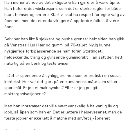
Han mener at noe av det viktigste vi kan gjøre er å være åpne.
Han hater ordet «diskresjon», som det er sterke regler for både
blant homser og sm-ere. Klart vi skal ha respekt for egne valg av
åpenhet, men det er enda viktigere å oppfordre folk til å være
åpne.
Selv har han likt å sjokkere og pushe grenser helt siden han gikk
på Venstres Hus i lær og gummi på 70-tallet. Nylig kunne
nysgjerrige forbipasserende se ham foran Stortinget i
heldekkende, trang og glinsende gummidrakt. Han satt der, helt
naturlig på en benk og leste avisen.
– Det er spennende å synliggjøre noe som er erotisk i en sosial
kontekst. Her var det gjort på en kunstnerisk måte som stiller
spørsmål: Er jeg et maktsymbol? Eller er jeg prisgitt
maktorganisasjonene?
Men han innrømmer det ville vært vanskelig å ha vanlig liv og
jobb, så åpen som han er. Det er lettere i helsevesenet, men de
fleste jobber er ikke lett å matche med sm/fetisj-åpnehet.