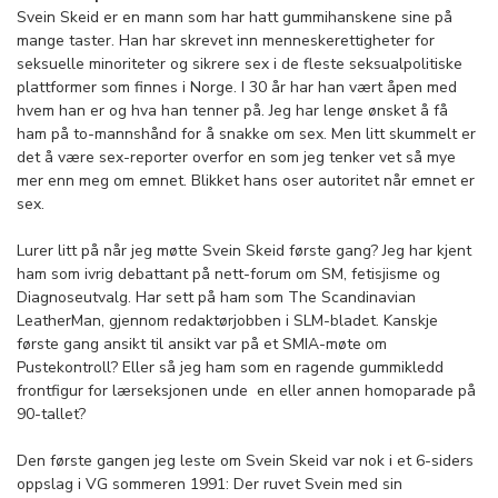
Svein Skeid er en mann som har hatt gummihanskene sine på
mange taster. Han har skrevet inn menneskerettigheter for
seksuelle minoriteter og sikrere sex i de fleste seksualpolitiske
plattformer som finnes i Norge. I 30 år har han vært åpen med
hvem han er og hva han tenner på. Jeg har lenge ønsket å få
ham på to-mannshånd for å snakke om sex. Men litt skummelt er
det å være sex-reporter overfor en som jeg tenker vet så mye
mer enn meg om emnet. Blikket hans oser autoritet når emnet er
sex.
Lurer litt på når jeg møtte Svein Skeid første gang? Jeg har kjent
ham som ivrig debattant på nett-forum om SM, fetisjisme og
Diagnoseutvalg. Har sett på ham som The Scandinavian
LeatherMan, gjennom redaktørjobben i SLM-bladet. Kanskje
første gang ansikt til ansikt var på et SMIA-møte om
Pustekontroll? Eller så jeg ham som en ragende gummikledd
frontfigur for lærseksjonen unde en eller annen homoparade på
90-tallet?
Den første gangen jeg leste om Svein Skeid var nok i et 6-siders
oppslag i VG sommeren 1991: Der ruvet Svein med sin