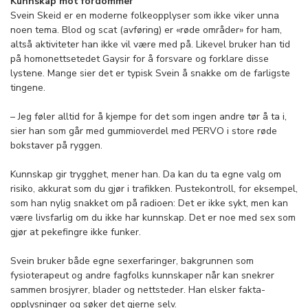
Kunnskap mot fordommer
Svein Skeid er en moderne folkeopplyser som ikke viker unna
noen tema. Blod og scat (avføring) er «røde områder» for ham,
altså aktiviteter han ikke vil være med på. Likevel bruker han tid
på homonettsetedet Gaysir for å forsvare og forklare disse
lystene. Mange sier det er typisk Svein å snakke om de farligste
tingene.
– Jeg føler alltid for å kjempe for det som ingen andre tør å ta i,
sier han som går med gummioverdel med PERVO i store røde
bokstaver på ryggen.
Kunnskap gir trygghet, mener han. Da kan du ta egne valg om
risiko, akkurat som du gjør i trafikken. Pustekontroll, for eksempel,
som han nylig snakket om på radioen: Det er ikke sykt, men kan
være livsfarlig om du ikke har kunnskap. Det er noe med sex som
gjør at pekefingre ikke funker.
Svein bruker både egne sexerfaringer, bakgrunnen som
fysioterapeut og andre fagfolks kunnskaper når kan snekrer
sammen brosjyrer, blader og nettsteder. Han elsker fakta-
opplysninger og søker det gjerne selv.