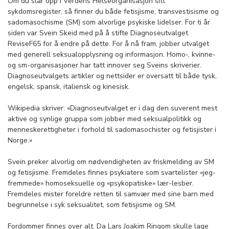
Om du slår opp i Verdens Helseorganisasjon sitt
sykdomsregister, så finner du både fetisjisme, transvestisisme og
sadomasochisme (SM) som alvorlige psykiske lidelser. For ti år
siden var Svein Skeid med på å stifte Diagnoseutvalget
ReviseF65 for å endre på dette. For å nå fram, jobber utvalget
med generell seksualopplysning og informasjon. Homo-, kvinne-
og sm-organisasjoner har tatt innover seg Sveins skriverier.
Diagnoseutvalgets artikler og nettsider er oversatt til både tysk,
engelsk, spansk, italiensk og kinesisk.
Wikipedia skriver: «Diagnoseutvalget er i dag den suverent mest
aktive og synlige gruppa som jobber med seksualpolitikk og
menneskerettigheter i forhold til sadomasochister og fetisjister i
Norge.»
Svein preker alvorlig om nødvendigheten av friskmelding av SM
og fetisjisme. Fremdeles finnes psykiatere som svartelister «jeg-
fremmede» homoseksuelle og «psykopatiske» lær-lesber.
Fremdeles mister foreldre retten til samvær med sine barn med
begrunnelse i syk seksualitet, som fetisjisme og SM.
Fordommer finnes over alt. Da Lars Joakim Ringom skulle lage