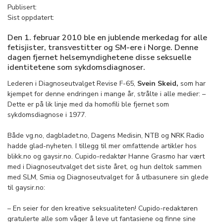
Publisert:
Sist oppdatert:
Den 1. februar 2010 ble en jublende merkedag for alle
fetisjister, transvestitter og SM-ere i Norge. Denne
dagen fjernet helsemyndighetene disse seksuelle
identitetene som sykdomsdiagnoser.
Lederen i Diagnoseutvalget Revise F-65,
Svein Skeid,
som har
kjempet for denne endringen i mange år, strålte i alle medier: –
Dette er på lik linje med da homofili ble fjernet som
sykdomsdiagnose i 1977.
Både vg.no, dagbladet.no, Dagens Medisin, NTB og NRK Radio
hadde glad-nyheten. I tillegg til mer omfattende artikler hos
blikk.no og gaysir.no. Cupido-redaktør Hanne Grasmo har vært
med i Diagnoseutvalget det siste året, og hun deltok sammen
med SLM, Smia og Diagnoseutvalget for å utbasunere sin glede
til gaysir.no:
– En seier for den kreative seksualiteten! Cupido-redaktøren
gratulerte alle som våger å leve ut fantasiene og finne sine