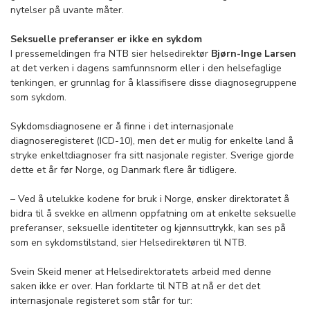
nytelser på uvante måter.
Seksuelle preferanser er ikke en sykdom
I pressemeldingen fra NTB sier helsedirektør
Bjørn-Inge Larsen
at det verken i dagens samfunnsnorm eller i den helsefaglige
tenkingen, er grunnlag for å klassifisere disse diagnosegruppene
som sykdom.
Sykdomsdiagnosene er å finne i det internasjonale
diagnoseregisteret (ICD-10), men det er mulig for enkelte land å
stryke enkeltdiagnoser fra sitt nasjonale register. Sverige gjorde
dette et år før Norge, og Danmark flere år tidligere.
– Ved å utelukke kodene for bruk i Norge, ønsker direktoratet å
bidra til å svekke en allmenn oppfatning om at enkelte seksuelle
preferanser, seksuelle identiteter og kjønnsuttrykk, kan ses på
som en sykdomstilstand, sier Helsedirektøren til NTB.
Svein Skeid mener at Helsedirektoratets arbeid med denne
saken ikke er over. Han forklarte til NTB at nå er det det
internasjonale registeret som står for tur: