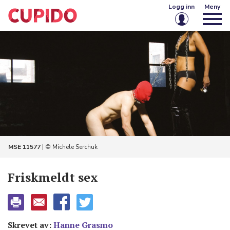
Logg inn
Meny
E-post eller brukernavn
Passord
Husk meg på denne enheten
Logg inn
MSE 11577
| © Michele Serchuk
Glemt passord?
Opprett konto
Friskmeldt sex
Skrevet av:
Hanne Grasmo