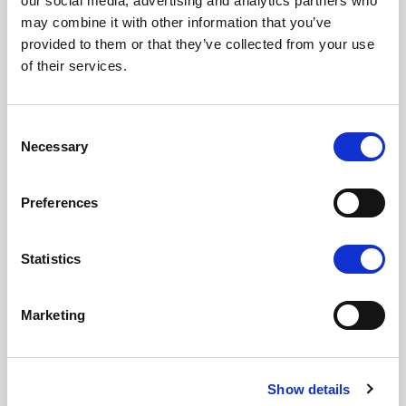
our social media, advertising and analytics partners who
may combine it with other information that you’ve
Fritt fram for fetisj
provided to them or that they’ve collected from your use
of their services.
Consent
Viktig omsorg etter SM
Necessary
Selection
Preferences
Sadomasochismens historie
Statistics
Marketing
Show details