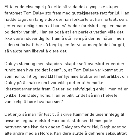
Et talende eksempel på dette så vi da det olympiske stuper-
fantomet Tom Daley sto frem med guttekjæreste rett før jul. Han
hadde laget en lang video der han forklarte at han fortsatt syns
jenter var deilige, men at han nå hadde forelsket seg i en mann
og derfor var bifil. Han sa også at i en perfekt verden ville det
ikke være nødvendig for ham å stå frem på denne måten, men
siden vi fortsatt har så langt igjen før vi tar mangfoldet for gitt,
så valgte han likevel å gjøre det.
Daleys slamring med skapdøra skapte seff overskrifter verden
rundt, men hva sto det i dem? Jo, at Tom Daley var kommet ut
som homo. Til og med LLH her hjemme brukte en hel artikkel om
Daley på å snakke om hvor viktig det er at homofile
idrettsstjerner står frem. Det er jeg selvfølgelig enig i, men nå er
jo ikke Tom Daley homo. Han er bifil! Er det så inn i helvete
vanskelig å høre hva han sier?
Det er jo så man får lyst til å skrive flammende leserinnlegg til
avisene. Jeg bare elsket Facebook-statusen til min gode
nettvenninne Nyn den dagen Daley sto frem: Hei, Dagbladet og
alle andre media i Norge. Kan dere slutte å definere seksualitet