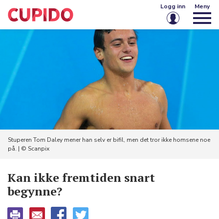
Logg inn
Meny
E-post eller brukernavn
Passord
Husk meg på denne enheten
Logg inn
Stuperen Tom Daley mener han selv er bifil, men det tror ikke homsene noe
på. | © Scanpix
Glemt passord?
Opprett konto
Kan ikke fremtiden snart
begynne?