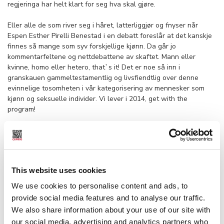
regjeringa har helt klart for seg hva skal gjøre.
Eller alle de som river seg i håret, latterliggjør og fnyser når
Espen Esther Pirelli Benestad i en debatt foreslår at det kanskje
finnes så mange som syv forskjellige kjønn. Da går jo
kommentarfeltene og nettdebattene av skaftet. Mann eller
kvinne, homo eller hetero, that`s it! Det er noe så inn i
granskauen gammeltestamentlig og livsfiendtlig over denne
evinnelige tosomheten i vår kategorisering av mennesker som
kjønn og seksuelle individer. Vi lever i 2014, get with the
program!
Den enkle verdens tid er forlengst forbi. De som er bygget for
fremtiden er de som evner å takle en kompleks og sammensatt
virkelighet - også når det gjelder kjønn, kjønnsforståelse og
seksualitet. Det er mange blomster i hagen, nå er tiden inne for å
This website uses cookies
la dem blomstre. Virkeligheten er alltid mer kompleks og
sammensatt enn sjablongene vi definerer på skrivebordet. Jeg
We use cookies to personalise content and ads, to
kjøper ikke at folk er så utviklingshemma at de ikke klarer å
provide social media features and to analyse our traffic.
forholde seg til det. Det blir som alle disse nisseluene som
We also share information about your use of our site with
insisterer på å fortsette å kalle svarte for neger fordi det alltid
our social media, advertising and analytics partners who