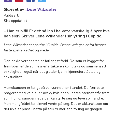
Skrevet av:
Lene Wikander
Publisert:
Sist oppdatert:
– Han er bifil! Er det så inn i helvete vanskelig å høre hva
han sier? Skriver Lene Wikander i sin ytring i Cupido.
Lene Wikander er spaltist i Cupido. Denne ytringen er fra hennes
faste spalte Kåthet og vrede.
Den enkle verdens tid er forlengst forbi. De som er bygget for
fremtiden er de som evner å takle en kompleks og sammensatt
virkelighet - også når det gjelder kjønn, kjønnsforståelse og
seksualitet.
Homokampen er langt på vei vunnet her i landet. De færreste
reagerer med vold eller avsky hvis noen i deres nærhet står frem
som homo, samkjønnede par kan gifte seg og leve som andre.
Men mangfoldet lar likevel vente på seg. Det er akkurat som om
det ikke er plass i nøtta på folk til mer enn to ting av gangen.