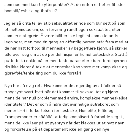
som noe med kun to ytterpunkter? At du enten er heterofil eller
homofil/lesbisk, og that's it?
Jeg er så drita lei av at biseksualitet er noe som blir sett på som
et mellomstadium, som forvirring rundt egen seksualitet, eller
som en motegreie. Å være bifil er like legitimt som alle andre
legninger, men med én gang en offentlig person står frem med at
de har hatt forhold til mennesker av begge/flere kjønn, så skriker
alle over seg om at de per definisjon er homofile/lesbiske. Slutt å
putte folk i enkle båser med faste parametere bare fordi hjernen
din ikke klarer å takle at mennesker kan være mer komplekse og
gjøre/føle/tenke ting som du ikke forstår!
Nyn har så evig rett. Hva kommer det egentlig av at folk er så
trangsynt svart-hvitt når det kommer til seksualitet og kjønn
mens de har null problemer med andre, komplekse menneskelige
identiteter? Det er som å høre det evinnelige sutrekoret som
mener LHBT-forkortelsen for Lesbiske, Homofile, Bifile og
Transpersoner er sååååå latterlig komplisert å forholde seg til,
mens de ikke leer på et øyebryn når det klekkes ut et nytt navn
og forkortelse på et departement ikke en gang den nye