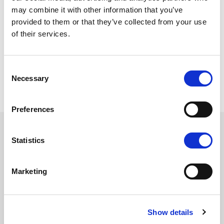
har vært sånn, er en del av norsk kultur og dessuten er brukt i
may combine it with other information that you’ve
barnesanger og fortellinger om Pippi.
provided to them or that they’ve collected from your use
La det nye året starte med at fremtiden endelig kan begynne!
of their services.
Godt nytt år.
Consent
Søkeord:
Necessary
Selection
Skeiv
Kultur
Kåthet og vrede
Preferences
Les også
Statistics
Bifile blir oversett
Marketing
Show details
Cupido arkiv: En kilde til