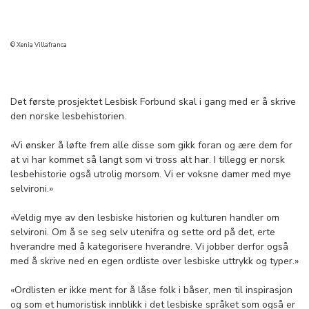
© Xenia Villafranca
Det første prosjektet Lesbisk Forbund skal i gang med er å skrive
den norske lesbehistorien.
«Vi ønsker å løfte frem alle disse som gikk foran og ære dem for
at vi har kommet så langt som vi tross alt har. I tillegg er norsk
lesbehistorie også utrolig morsom. Vi er voksne damer med mye
selvironi.»
«Veldig mye av den lesbiske historien og kulturen handler om
selvironi. Om å se seg selv utenifra og sette ord på det, erte
hverandre med å kategorisere hverandre. Vi jobber derfor også
med å skrive ned en egen ordliste over lesbiske uttrykk og typer.»
«Ordlisten er ikke ment for å låse folk i båser, men til inspirasjon
og som et humoristisk innblikk i det lesbiske språket som også er