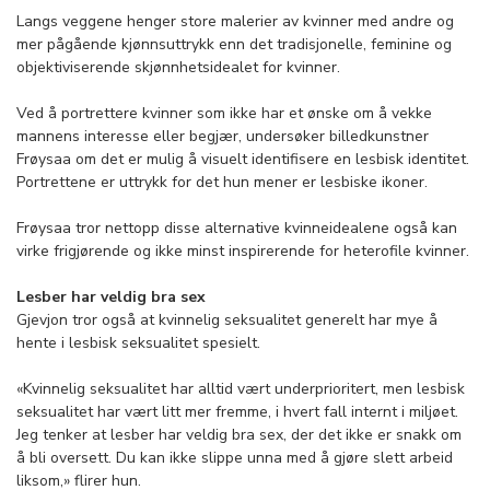
Langs veggene henger store malerier av kvinner med andre og
mer pågående kjønnsuttrykk enn det tradisjonelle, feminine og
objektiviserende skjønnhetsidealet for kvinner.
Ved å portrettere kvinner som ikke har et ønske om å vekke
mannens interesse eller begjær, undersøker billedkunstner
Frøysaa om det er mulig å visuelt identifisere en lesbisk identitet.
Portrettene er uttrykk for det hun mener er lesbiske ikoner.
Frøysaa tror nettopp disse alternative kvinneidealene også kan
virke frigjørende og ikke minst inspirerende for heterofile kvinner.
Lesber har veldig bra sex
Gjevjon tror også at kvinnelig seksualitet generelt har mye å
hente i lesbisk seksualitet spesielt.
«Kvinnelig seksualitet har alltid vært underprioritert, men lesbisk
seksualitet har vært litt mer fremme, i hvert fall internt i miljøet.
Jeg tenker at lesber har veldig bra sex, der det ikke er snakk om
å bli oversett. Du kan ikke slippe unna med å gjøre slett arbeid
liksom,» flirer hun.