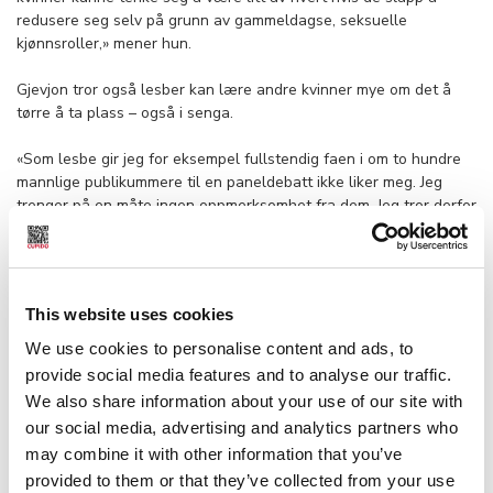
redusere seg selv på grunn av gammeldagse, seksuelle
kjønnsroller,» mener hun.
Gjevjon tror også lesber kan lære andre kvinner mye om det å
tørre å ta plass – også i senga.
«Som lesbe gir jeg for eksempel fullstendig faen i om to hundre
mannlige publikummere til en paneldebatt ikke liker meg. Jeg
trenger på en måte ingen oppmerksomhet fra dem. Jeg tror derfor
vi kan lære andre kvinner mye om det å ikke være så redd for
ikke å bli likt hele tiden,» mener hun.
«Lesbiske kvinner i møterom får mer respekt rett og slett. Vi er
This website uses cookies
ikke lenger et objekt. Når kvinnen ikke lenger er objektet og
mannen subjektet, er det noe som klapper sammen i den sosiale
We use cookies to personalise content and ads, to
diskursen og det er positivt.» Hun mener heterokvinner må slutte
provide social media features and to analyse our traffic.
å se seg selv gjennom menns blikk.
We also share information about your use of our site with
our social media, advertising and analytics partners who
«Heterofile kvinner er jo drillet helt fra puberteten i hvordan de
may combine it with other information that you’ve
skal ta seg best mulig ut som objekt i menns øyne», mener
provided to them or that they’ve collected from your use
Frøysaa.