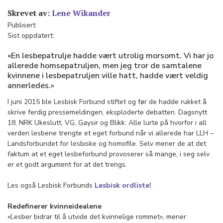
Skrevet av:
Lene Wikander
Publisert:
Sist oppdatert:
«En lesbepatrulje hadde vært utrolig morsomt. Vi har jo
allerede homsepatruljen, men jeg tror de samtalene
kvinnene i lesbepatruljen ville hatt, hadde vært veldig
annerledes.»
I juni 2015 ble Lesbisk Forbund stiftet og før de hadde rukket å
skrive ferdig pressemeldingen, eksploderte debatten. Dagsnytt
18, NRK Ukeslutt, VG, Gaysir og Blikk: Alle lurte på hvorfor i all
verden lesbene trengte et eget forbund når vi allerede har LLH –
Landsforbundet for lesbiske og homofile. Selv mener de at det
faktum at et eget lesbeforbund provoserer så mange, i seg selv
er et godt argument for at det trengs.
Les også Lesbisk Forbunds
Lesbisk ordliste!
Redefinerer kvinneidealene
«Lesber bidrar til å utvide det kvinnelige rommet», mener