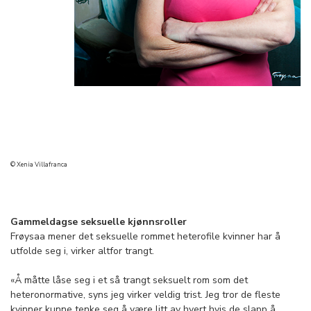
© Xenia Villafranca
Gammeldagse seksuelle kjønnsroller
Frøysaa mener det seksuelle rommet heterofile kvinner har å
utfolde seg i, virker altfor trangt.
«Å måtte låse seg i et så trangt seksuelt rom som det
heteronormative, syns jeg virker veldig trist. Jeg tror de fleste
kvinner kunne tenke seg å være litt av hvert hvis de slapp å