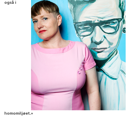
også i
homomiljøet.»