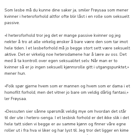
Som lesbe må du kunne dine saker ja, smiler Frøysaa som mener
kvinner i heteroforhold altfor ofte blir låst i en rolle som seksuelt
passive.
«I heteroforhold tror jeg det er mange passive kvinner og jeg
nekter å tro at alle virkelig ønsker å bare være den som tar imot
hele tiden. I et lesbeforhold må jo begge stort sett være seksuelt
aktive. Det er virkelig noe heterodamene har å lære av oss. Det
med å ta kontroll over egen seksualitet selv. Når man er to
kvinner så er jo ingen seksuell kjønnsrolle gitt i utgangspunktet,»
mener hun.
«Folk spør gjerne hvem som er mannen og hvem som er dama i et
homofilt forhold, men det vitner jo bare om veldig dårlig fantasi,»
ler Frøysaa.
«Dessuten sier sånne spørsmål veldig mye om hvordan det står
til der ute i hetero-senga. I et lesbisk forhold er det ikke slik i det
hele tatt siden vi begge er av samme kjønn og finner våre egne
roller ut i fra hva vi liker og har lyst til. Jeg tror det ligger en kime