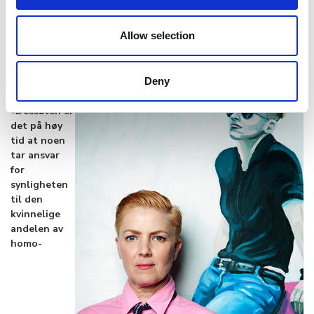
utsatt for mye mer latterliggjøring og hån enn den mer maskuline,
bamsete homsen for eksempel. Det feminine har lavere status
også i homomiljøet.»
Allow selection
Deny
Tonje:
«Dessuten er
det på høy
tid at noen
tar ansvar
for
synligheten
til den
kvinnelige
andelen av
homo-