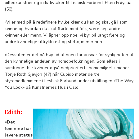
billedkunstner og initiativtaker til Lesbisk Forbund; Ellen Frøysaa
(50).
«Vi er med på å redefinere hvilke klær du kan og skal gå i som
kvinne og hvordan du skal flørte med folk, være seg andre
kvinner eller menn. Vi åpner opp noe, vi byr på langt flere og
andre kvinnelige uttrykk rett og slett», mener hun.
«Dessuten er det på høy tid at noen tar ansvar for synligheten til
den kvinnelige andelen av homobefolkningen. Som ellers i
samfunnet blir kvinner også nedprioritert i homomiljøet,» mener
Tonje Roth Gjevjon (47) når Cupido møter de tre
styremedlemmene i Lesbisk Forbund under utstillingen «The Way
You Look» på Kunstnernes Hus i Oslo.
Edith:
«Det
feminine har
lavere status