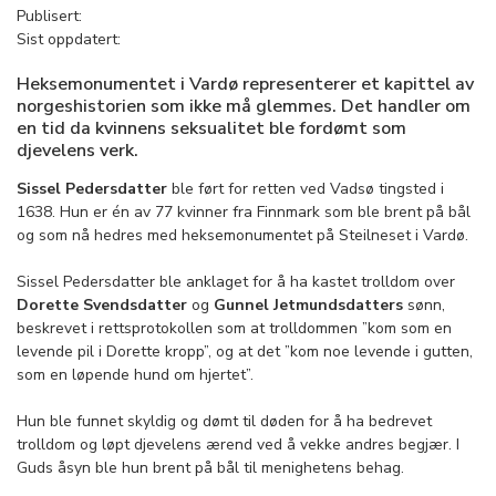
Publisert:
Sist oppdatert:
Heksemonumentet i Vardø representerer et kapittel av
norgeshistorien som ikke må glemmes. Det handler om
en tid da kvinnens seksualitet ble fordømt som
djevelens verk.
Sissel Pedersdatter
ble ført for retten ved Vadsø tingsted i
1638. Hun er én av 77 kvinner fra Finnmark som ble brent på bål
og som nå hedres med heksemonumentet på Steilneset i Vardø.
Sissel Pedersdatter ble anklaget for å ha kastet trolldom over
Dorette Svendsdatter
og
Gunnel Jetmundsdatters
sønn,
beskrevet i rettsprotokollen som at trolldommen ”kom som en
levende pil i Dorette kropp”, og at det ”kom noe levende i gutten,
som en løpende hund om hjertet”.
Hun ble funnet skyldig og dømt til døden for å ha bedrevet
trolldom og løpt djevelens ærend ved å vekke andres begjær. I
Guds åsyn ble hun brent på bål til menighetens behag.