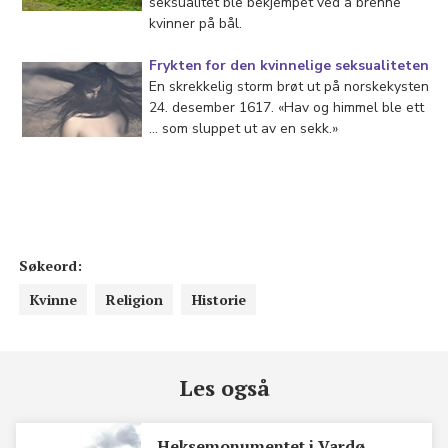
seksualitet ble bekjempet ved å brenne
kvinner på bål.
Frykten for den kvinnelige seksualiteten
En skrekkelig storm brøt ut på norskekysten
24. desember 1617. «Hav og himmel ble ett
… som sluppet ut av en sekk.»
Søkeord:
Kvinne
Religion
Historie
Les også
Heksemonumentet i Vardø