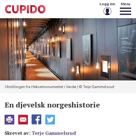
Logg inn
Meny
E-post eller brukernavn
Passord
Husk meg på denne enheten
Logg inn
Utstillingen fra Heksemonumentet i Vardø | © Terje Gammelsrud
Glemt passord?
Opprett konto
En djevelsk norgeshistorie
Skrevet av:
Terje Gammelsrud