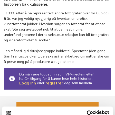
historien bak kulissene.
I 1999, etter å ha representert andre fotografer ovenfor Cupido i
ti år, var jeg veldig nysgjerrig på hvordan en erotisk-
kunstfotograf jobber. Hvordan sørger en fotograf for at et par
skal føle seg avslappet nok til at de mest intime,
underfundighetene i deres seksuelle relasjon kan bli fotografert
og videreformidlet til andre?
I en månedlig diskusjonsgruppe koblet til Spectator (den gang
San Franciscos ukentlige sexavis), snakket jeg om mitt ønske om
å prøve meg på å produsere ærlige, sterke...
Du må være logget inn som VIP-medlem eller
ha C+ tilgang for å kunne lese hele historien.
Logg inn
registrer
eller
deg som medlem.