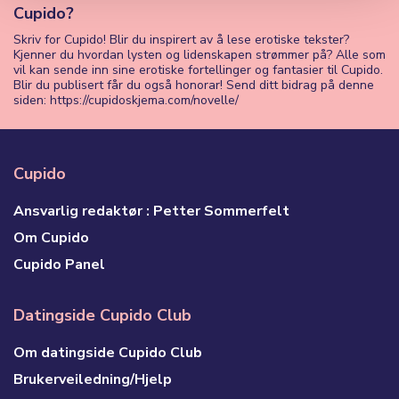
Cupido?
Skriv for Cupido! Blir du inspirert av å lese erotiske tekster?
Kjenner du hvordan lysten og lidenskapen strømmer på? Alle som
vil kan sende inn sine erotiske fortellinger og fantasier til Cupido.
Blir du publisert får du også honorar! Send ditt bidrag på denne
siden: https://cupidoskjema.com/novelle/
Cupido
Ansvarlig redaktør : Petter Sommerfelt
Om Cupido
Cupido Panel
Datingside Cupido Club
Om datingside Cupido Club
Brukerveiledning/Hjelp