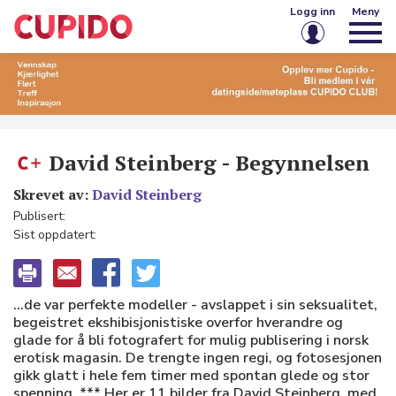
Logg inn
Meny
E-post eller brukernavn
Passord
David Steinberg - Begynnelsen
Skrevet av:
David Steinberg
Husk meg på denne enheten
Publisert:
Sist oppdatert:
Logg inn
Glemt passord?
Opprett konto
...de var perfekte modeller - avslappet i sin seksualitet,
begeistret ekshibisjonistiske overfor hverandre og
glade for å bli fotografert for mulig publisering i norsk
erotisk magasin. De trengte ingen regi, og fotosesjonen
gikk glatt i hele fem timer med spontan glede og stor
spenning. *** Her er 11 bilder fra David Steinberg, med