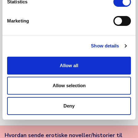
Statistics
Relaterte historier
Marketing
Sykkel-Guri
Show details
Vinner av Erotikk 2025 - 3. plass.
Allow all
Du
Vinner av Erotikk 2025 - 2. plass.
Allow selection
Morgenbadet
Deny
Vinner av Erotikk 2025 - 1. plass.
Hvordan sende erotiske noveller/historier til