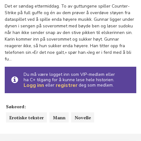
Det er søndag ettermiddag. To av guttungene spiller Counter-
Strike på full guffe og én av dem prøver å overdøve støyen fra
dataspillet ved å spille enda høyere musikk. Gunnar ligger under
dynen i sengen på soverommet med bøyde ben og løser sudoku
når han ikke sender snap av den stive pikken til elskerinnen sin.
Karin kommer inn på soverommet og sukker høyt. Gunnar
reagerer ikke, så hun sukker enda høyere. Han titter opp fra
telefonen sin.«Er det noe galt,» spør han.«Jeg er i ferd med å bli
fu...
Du må være logget inn som VIP-medlem eller
ha C+ tilgang for å kunne lese hele historien.
Logg inn
registrer
eller
deg som medlem.
Søkeord:
Erotiske tekster
Mann
Novelle