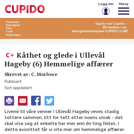
Logg inn
Meny
E-post eller brukernavn
Passord
​Kåthet og glede i Ullevål
Hageby (6) Hemmelige affærer
Husk meg på denne enheten
Skrevet av: C. Morlowe
Publisert:
Logg inn
Sist oppdatert:
Glemt passord?
Opprett konto
Livene til våre venner i Ullevål Hageby veves stadig
tettere sammen, litt for tett etter noens smak - det
skal vise seg at enkelte har mer enn én ting felles. I
dette avsnittet får vi vite mer om hemmelige affærer.