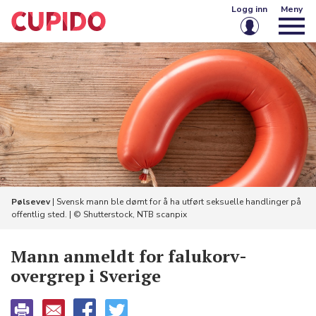
Logg inn
Meny
E-post eller brukernavn
Passord
Husk meg på denne enheten
Logg inn
Pølsevev
| Svensk mann ble dømt for å ha utført seksuelle handlinger på
offentlig sted. | © Shutterstock, NTB scanpix
Glemt passord?
Opprett konto
​Mann anmeldt for falukorv-
overgrep i Sverige