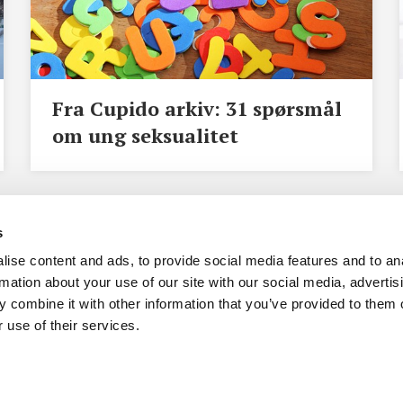
Fra Cupido arkiv: 31 spørsmål
om ung seksualitet
s
Hverdag AS
ise content and ads, to provide social media features and to an
rmation about your use of our site with our social media, advertis
Kontakt info
 combine it with other information that you’ve provided to them o
 use of their services.
p