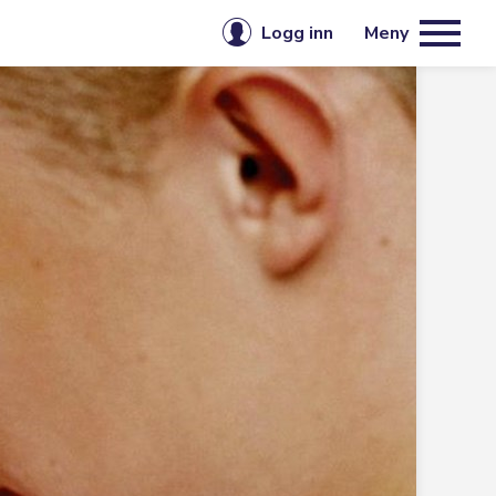
Logg inn
Meny
E-post eller brukernavn
jenester
-medlemskap i Cupido Club
litet
Passord
ll helse
le interesser
lt
Husk meg på denne enheten
Logg inn
/ Skeivt
Glemt passord?
Opprett konto