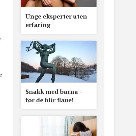
Unge eksperter uten
erfaring
e
ne
Snakk med barna -
før de blir flaue!