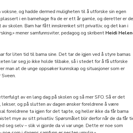
ra voksne, og hadde dermed muligheten til å utforske sin egen
lassert i en barnehage fra de er ett år gamle, og deretter er d
av skolen. Barn har fått innskrenket sitt privatliv, og det kan i
orsking,» mener samfunnsviter, pedagog og skribent
Heidi Helen
 for liten tid til barna sine. Det tar de igjen ved å styre barnas
eten lar seg jo ikke holde tilbake, så i stedet for å få utforske
erer man at de unge oppsøker kunnskap og situasjoner som er
r Sveen.
tterfulgt av en lang dag på skolen og så mer SFO. Så er det
et, lekser, og på slutten av dagen ønsker foreldrene å være
 foreldrene ta igjen for det tapte, og heller ikke da får barna
stet mye av sitt privatliv. Spørsmålet blir derfor når de da får ti
med seg selv – slik vi gjorde da vi var unge. Dette er noe som
 – noe som i dagens samfunn er nesten umulig.»