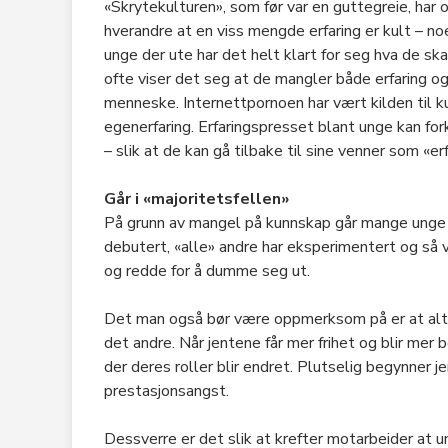
«Skrytekulturen», som før var en guttegreie, har o
hverandre at en viss mengde erfaring er kult – 
unge der ute har det helt klart for seg hva de sk
ofte viser det seg at de mangler både erfaring o
menneske. Internettpornoen har vært kilden til 
egenerfaring. Erfaringspresset blant unge kan f
– slik at de kan gå tilbake til sine venner som «er
Går i «majoritetsfellen»
På grunn av mangel på kunnskap går mange unge i «
debutert, «alle» andre har eksperimentert og så vi
og redde for å dumme seg ut.
Det man også bør være oppmerksom på er at alt so
det andre. Når jentene får mer frihet og blir mer 
der deres roller blir endret. Plutselig begynner 
prestasjonsangst.
Dessverre er det slik at krefter motarbeider at u