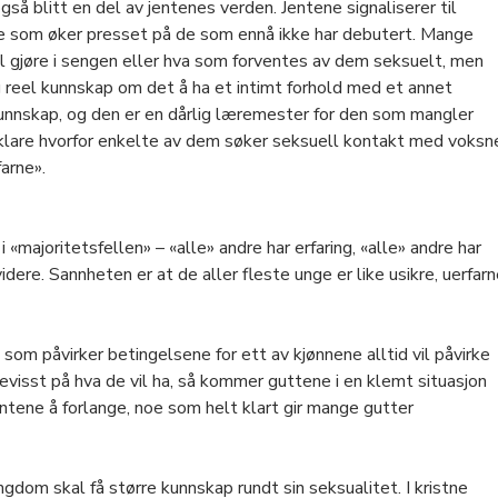
gså blitt en del av jentenes verden. Jentene signaliserer til
noe som øker presset på de som ennå ikke har debutert. Mange
al gjøre i sengen eller hva som forventes av dem seksuelt, men
g reel kunnskap om det å ha et intimt forhold med et annet
kunnskap, og den er en dårlig læremester for den som mangler
orklare hvorfor enkelte av dem søker seksuell kontakt med voksn
farne».
majoritetsfellen» – «alle» andre har erfaring, «alle» andre har
dere. Sannheten er at de aller fleste unge er like usikre, uerfar
m påvirker betingelsene for ett av kjønnene alltid vil påvirke
bevisst på hva de vil ha, så kommer guttene i en klemt situasjon
jentene å forlange, noe som helt klart gir mange gutter
ngdom skal få større kunnskap rundt sin seksualitet. I kristne