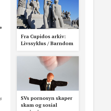
e
e
Fra Cupidos arkiv:
Livssyklus / Barndom
SVs pornosyn skaper
d
skam og sosial