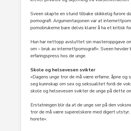
Sveen skapte en stund tilbake skikkelig furore 
pornografi. Argumentasjonen var at internettporno
pornobrukerne bare delvis klarer å ha et kritisk for
Hun har nettopp avsluttet sin masteroppgave om 
om – bruk av internettpornografi». Sveen hevder b
erfaringspress hos de unge.
Skole og helsevesen svikter
«Dagens unge tror de må være erfarne, åpne og s
seg kunnskap om sex og seksualitet fordi de vok
skole og helsevesen svikter de unge på dette o
Erstatningen blir da at de unge ser på den voksne
tror de må være superelskere med digert utstyr, 
horete».