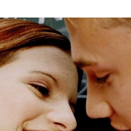
agasin
Cupido Club
Cupido Shop
øk
Club Hovedside
Info om produkter og t
emaer
Profilsøk
Kjøp eller forleng VIP
Cupido
Lyst
Seksua
Forum
Kjøp C+ tilgang
Erotiske artikler
Praksis
Seksue
Grupper
Kjøp Cupido E-blad
Faste Spalter
Preferanser
Spesiel
Chat
Nytmagasinet
Kropp
Relasjoner
Spesie
Kontaktannonser
Leserbrev / Novelle
Reproduksjon
Språk
Erotiske noveller/bilder
Livet
Samfunn
Streit 
Brukeravtale for Cupido Club
rotiske noveller/bilder
Hjelp/Info - FAQ
k i Arkiv
Bilderegler
essurser
Kjøp VIP/Forleng VIP medlemskap
upido E-blad
Min konto