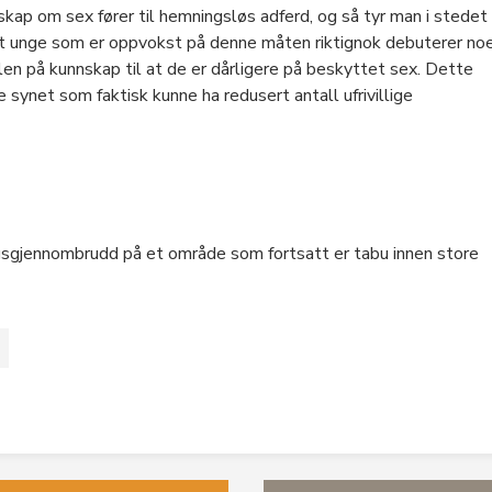
nskap om sex fører til hemningsløs adferd, og så tyr man i stedet
 at unge som er oppvokst på denne måten riktignok debuterer no
len på kunnskap til at de er dårligere på beskyttet sex. Dette
synet som faktisk kunne ha redusert antall ufrivillige
ngsgjennombrudd på et område som fortsatt er tabu innen store