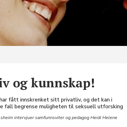
jøp C+
+ info
edaksjon
m Cupido
liv og kunnskap!
har fått innskrenket sitt privatliv, og det kan i
e fall begrense muligheten til seksuell utforsking
sheim intervjuer samfunnsviter og pedagog Heidi Helene
.