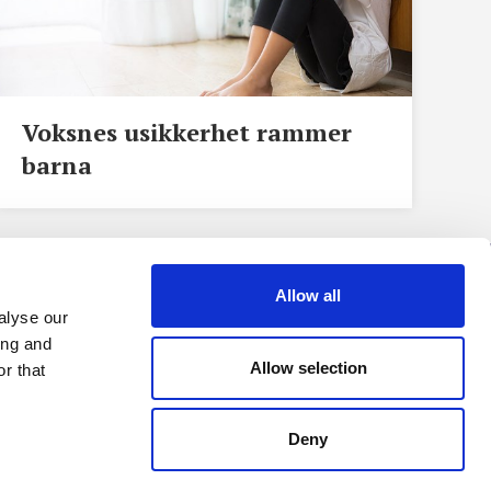
Voksnes usikkerhet rammer
barna
Allow all
alyse our
ing and
Allow selection
r that
Cupido er medlem av Fagpressen
Deny