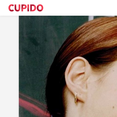
M
S
T
E
Sø
R
C