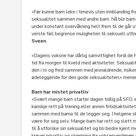
«Før kunne barn leke i timevis uten innblanding f
seksualitet sammen med andre barn. Nå blir barn p
under konstant overvåkning helt frem til de går ut 
verste fall begrense muligheten til seksuell utf
Sveen
.
«Dagens voksne har dårlig samvittighet fordi de har
tid fra morgen til kveld med aktiviteter. Seksualit
den i ro og fred sammen med jevnaldrende, risik
ødeleggende for den gode seksualiteten,» mene
Barn har mistet privatliv
«Svært mange barn starter dagen tidlig på SFO, e
kanskje rett på trening eller annen fritidsaktivit
sammen med barna til de legger seg. I helgene skal
være for seg selv. Mange barn har rett og slett mi
til å utforske sin seksualitet og bli bedre kjent 
krever privatliv og skjerming fra voksenverdenen