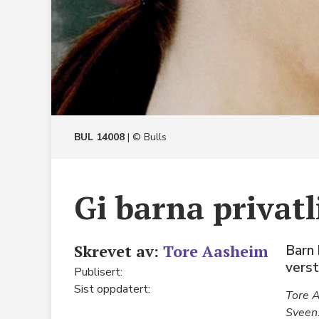
K
C
R
O
BUL 14008
| © Bulls
Gi barna privat
Skrevet av:
Tore Aasheim
Barn 
verst
Publisert:
Sist oppdatert:
Tore A
Sveen