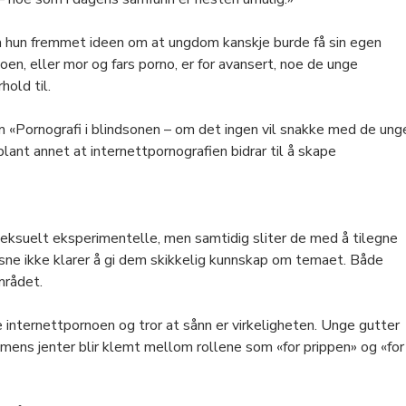
da hun fremmet ideen om at ungdom kanskje burde få sin egen
en, eller mor og fars porno, er for avansert, noe de unge
hold til.
«Pornografi i blindsonen – om det ingen vil snakke med de ung
lant annet at internettpornografien bidrar til å skape
eksuelt eksperimentelle, men samtidig sliter de med å tilegne
sne ikke klarer å gi dem skikkelig kunnskap om temaet. Både
mrådet.
 internettpornoen og tror at sånn er virkeligheten. Unge gutter
mens jenter blir klemt mellom rollene som «for prippen» og «for