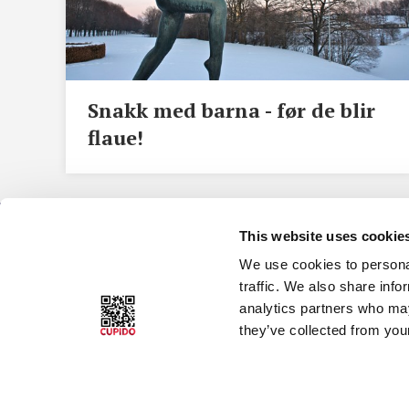
Snakk med barna - før de blir
flaue!
This website uses cookie
Cupido
Datingside Cupido
We use cookies to personal
Club
traffic. We also share info
Ansvarlig redaktør :
analytics partners who may
Om datingside Cupido
Petter Sommerfelt
they’ve collected from your
Club
Om Cupido
Brukerveiledning/Hjel
Cupido Panel
Brukeravtale