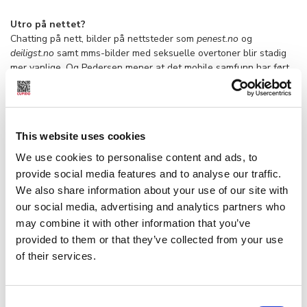
Utro på nettet?
Chatting på nett, bilder på nettsteder som
penest.no
og
deiligst.no
samt mms-bilder med seksuelle overtoner blir stadig
mer vanlige. Og Pedersen mener at det mobile samfunn har ført
til flere kvalitative endringer i ungdommens seksualkultur.
–
Tidsskriftet for Den norske Lægeforening
slo fast at bruk av
mobiltelefon fører til tidligere seksuell debut. Kanskje en vel drøy
This website uses cookies
påstand, sier Pedersen. Men at unge bruker mobiltelefonen
emosjonelt er utvilsomt:
We use cookies to personalise content and ads, to
provide social media features and to analyse our traffic.
– Alt henger sammen. For ungdommen handler det om nettverk,
We also share information about your use of our site with
fleksibilitet, intimitet og lek med grenser. Et av spørsmålene som
our social media, advertising and analytics partners who
ble stilt var: Kan du være utro på nettet? Her var meningene
may combine it with other information that you’ve
sterkt delte. Ikke overraskende var det færre av gutta som svarte
provided to them or that they’ve collected from your use
ja, sier Pedersen.
of their services.
Helt ålreit at folk publiserer bilder av seg selv
Sosiologiprofessoren er mest forbauset over at streit ungdom
synes det er helt ålreit at folk legger bilder av seg selv med klare
Consent