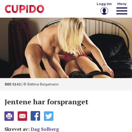
Logg inn
Meny
E-post eller brukernavn
Passord
Husk meg på denne enheten
Logg inn
BBE 5142
| © Bettina Bergemann
Glemt passord?
Opprett konto
Jentene har forspranget
Skrevet av:
Dag Solberg