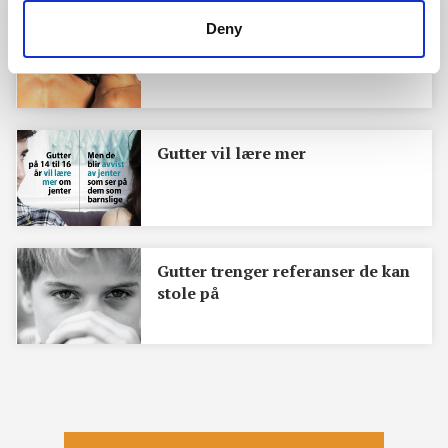
Deny
Er jenter flest bifile?
Gutter vil lære mer
Gutter trenger referanser de kan
stole på