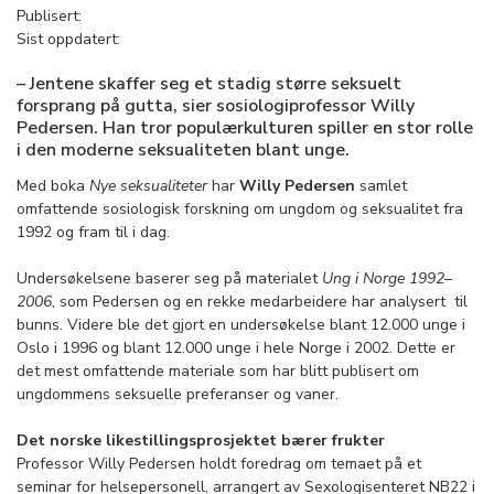
Publisert:
Sist oppdatert:
– Jentene skaffer seg et stadig større seksuelt
forsprang på gutta, sier sosiologi­professor Willy
Pedersen. Han tror populær­kulturen spiller en stor rolle
i den moderne seksualiteten blant unge.
Med boka
Nye seksualiteter
har
Willy Pedersen
samlet
omfattende sosiologisk forskning om ungdom og seksualitet fra
1992 og fram til i dag.
Undersøkelsene baserer seg på materialet
Ung i Norge 1992–
2006
, som Pedersen og en rekke medarbeidere har analysert til
bunns. Videre ble det gjort en undersøkelse blant 12.000 unge i
Oslo i 1996 og blant 12.000 unge i hele Norge i 2002. Dette er
det mest omfattende materiale som har blitt publisert om
ungdommens seksuelle preferanser og vaner.
Det norske likestillingsprosjektet bærer frukter
Professor Willy Pedersen holdt foredrag om temaet på et
seminar for helsepersonell, arrangert av Sexologisenteret NB22 i