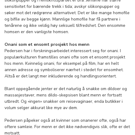
silikonpupper og Fremskrittspartiet er bra. Jentene har større
sensitivitet for bærende trekk i tida; avskyr silikonpupper og
søker mot det rødgrønne alternativet. Det er like mange homofile
og bifile av begge kjønn. Mannlige homofile har få partnere i
tenårene og ikke veldig høy seksuell tilfredshet. Den ensomme
homsen er den vanligste homsen.
Onani som et ensomt prosjekt hos menn
Pedersen har i forskningsarbeidet interessert seg for onani. I
populærkulturen framstilles onani ofte som et ensomt prosjekt
hos menn. Kvinnelig onani, for eksempel på film, har en helt
annen adresse og symboliserer nærhet i stedet for ensomhet.
Altså er det langt mer inkluderende og handlingsorientert.
Blant oppegående jenter er det naturlig å snakke om dildoer og
massasjestaver, mens dildo-skepsisen blant menn er fortsatt
utbredt. Og «ingen» snakker om reisevaginaer, enda butikker i
volum selger akkurat like mye av dem.
Pedersen påpeker også at kvinner som onanerer ofte, også har
oftere samleie. For menn er det ikke nødvendigvis slik, ofte er det
motsatt.