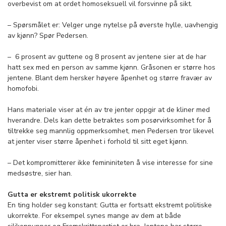
overbevist om at ordet homoseksuell vil forsvinne på sikt.
– Spørsmålet er: Velger unge nytelse på øverste hylle, uavhengig
av kjønn? Spør Pedersen.
– 6 prosent av guttene og 8 prosent av jentene sier at de har
hatt sex med en person av samme kjønn. Gråsonen er større hos
jentene. Blant dem hersker høyere åpenhet og større fravær av
homofobi.
Hans materiale viser at én av tre jenter oppgir at de kliner med
hverandre. Dels kan dette betraktes som posørvirksomhet for å
tiltrekke seg mannlig oppmerksomhet, men Pedersen tror likevel
at jenter viser større åpenhet i forhold til sitt eget kjønn.
– Det kompromitterer ikke femininiteten å vise interesse for sine
medsøstre, sier han.
Gutta er ekstremt politisk ukorrekte
En ting holder seg konstant: Gutta er fortsatt ekstremt politiske
ukorrekte. For eksempel synes mange av dem at både