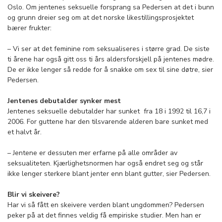
Oslo. Om jentenes seksuelle forsprang sa Pedersen at det i bunn
og grunn dreier seg om at det norske likestillingsprosjektet
bærer frukter:
– Vi ser at det feminine rom seksualiseres i større grad. De siste
ti årene har også gitt oss ti års aldersforskjell på jentenes mødre.
De er ikke lenger så redde for å snakke om sex til sine døtre, sier
Pedersen.
Jentenes debutalder synker mest
Jentenes seksuelle debutalder har sunket fra 18 i 1992 til 16,7 i
2006. For guttene har den tilsvarende alderen bare sunket med
et halvt år.
– Jentene er dessuten mer erfarne på alle områder av
seksualiteten. Kjærlighetsnormen har også endret seg og står
ikke lenger sterkere blant jenter enn blant gutter, sier Pedersen.
Blir vi skeivere?
Har vi så fått en skeivere verden blant ungdommen? Pedersen
peker på at det finnes veldig få empiriske studier. Men han er