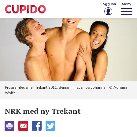
Logg inn
Meny
E-post eller brukernavn
Passord
Husk meg på denne enheten
Logg inn
Programlederne i Trekant 2011, Benjamin, Even og Johanna. | © Adriana
Wolfe
Glemt passord?
Opprett konto
NRK med ny Trekant