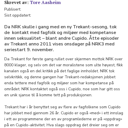
Skrevet av:
Tore Aasheim
Publisert:
Sist oppdatert:
Da NRK skulle i gang med en ny Trekant-sesong, tok
de kontakt med fagfolk og miljøer med kompetanse
innen seksualitet – blant andre Cupido. Åtte episoder
av Trekant anno 2011 vises onsdager på NRK3 med
seriestart 9. november.
Da Trekant for første gang rullet over skjermen mottok NRK over
8000 klager, og selv om det var moralistene som ulte høyest, fikk
kanalen også en del kritikk på det faglige innholdet. NRK tok
selvkritikk, og denne gangen har Trekant-redaksjonen jobbet
enda tettere med fagfolk og miljøer som har kompetanse på
området. NRK kontaktet også oss i Cupido, noe som har gitt oss
en unik sjanse til å komme tett på produksjonen.
Trekant har i år benyttet seg av flere av fagfolkene som Cupido
har jobbet med gjennom 26 år. Cupido er også «med» i ett innslag
i ett av programmene der en av programlederne er på «oppdrag»
på en Cupido-aktivitet. Hva slags oppdrag det dreier seg om er