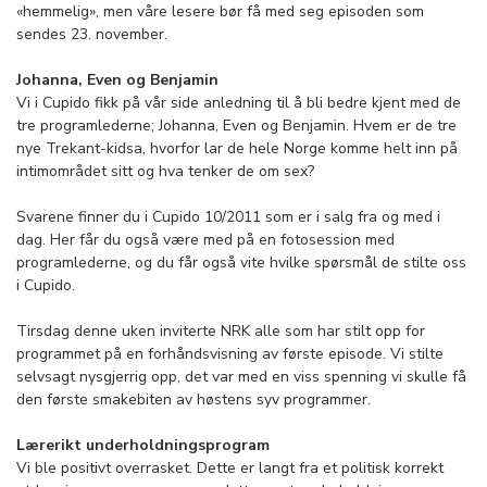
«hemmelig», men våre lesere bør få med seg episoden som
sendes 23. november.
Johanna, Even og Benjamin
Vi i Cupido fikk på vår side anledning til å bli bedre kjent med de
tre programlederne; Johanna, Even og Benjamin. Hvem er de tre
nye Trekant-kidsa, hvorfor lar de hele Norge komme helt inn på
intimområdet sitt og hva tenker de om sex?
Svarene finner du i Cupido 10/2011 som er i salg fra og med i
dag. Her får du også være med på en fotosession med
programlederne, og du får også vite hvilke spørsmål de stilte oss
i Cupido.
Tirsdag denne uken inviterte NRK alle som har stilt opp for
programmet på en forhåndsvisning av første episode. Vi stilte
selvsagt nysgjerrig opp, det var med en viss spenning vi skulle få
den første smakebiten av høstens syv programmer.
Lærerikt underholdningsprogram
Vi ble positivt overrasket. Dette er langt fra et politisk korrekt