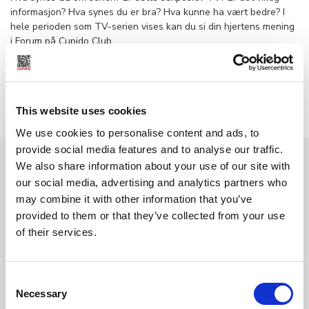
informasjon? Hva synes du er bra? Hva kunne ha vært bedre? I
hele perioden som TV-serien vises kan du si din hjertens mening
i Forum på Cupido Club.
Søkeord:
Ungdom
Seksualopplysning
Kultur
This website uses cookies
We use cookies to personalise content and ads, to
provide social media features and to analyse our traffic.
Les også
We also share information about your use of our site with
our social media, advertising and analytics partners who
may combine it with other information that you’ve
Historisk orgasme på NRK
provided to them or that they’ve collected from your use
of their services.
Consent
En drøm som ble virkelig
Necessary
Selection