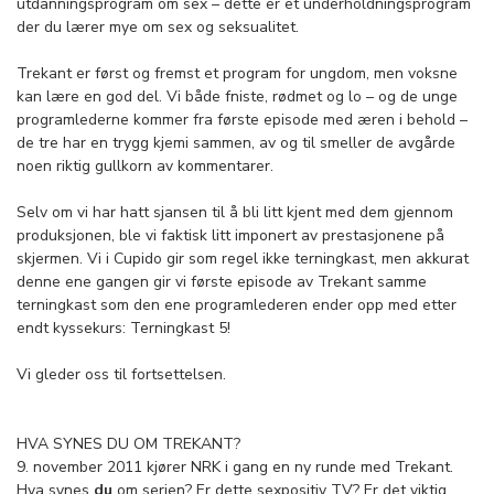
utdanningsprogram om sex – dette er et underholdningsprogram
der du lærer mye om sex og seksualitet.
Trekant er først og fremst et program for ungdom, men voksne
kan lære en god del. Vi både fniste, rødmet og lo – og de unge
programlederne kommer fra første episode med æren i behold –
de tre har en trygg kjemi sammen, av og til smeller de avgårde
noen riktig gullkorn av kommentarer.
Selv om vi har hatt sjansen til å bli litt kjent med dem gjennom
produksjonen, ble vi faktisk litt imponert av prestasjonene på
skjermen. Vi i Cupido gir som regel ikke terningkast, men akkurat
denne ene gangen gir vi første episode av Trekant samme
terningkast som den ene programlederen ender opp med etter
endt kyssekurs: Terningkast 5!
Vi gleder oss til fortsettelsen.
HVA SYNES DU OM TREKANT?
9. november 2011 kjører NRK i gang en ny runde med Trekant.
Hva synes
du
om serien? Er dette sexpositiv TV? Er det viktig