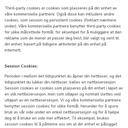
Third-party cookies er cookies som plasseres på din enhet av
våre kommersielle partnere. Også disse kan inkludere andre
cookies, som session og persistent cookies (forklart nærmere
under). Våre kommersielle partnere benytter third-party cookies
for ulike målrettede formål, for eksempel for å muliggjøre at den
reklame som de mener at passer deg best, blir valgt og sent til
din enhet, basert på tidligere aktiviteter på din enhet på
internett.
Session Cookies:
Perioden i mellom det tidspunktet du åpner din nettleser, og det
tidspunktet du lukker din nettleser, kalles en nettlesersesjon.
Session cookies er cookies som plasseres på din enhet i løpet av
en slik nettlesersesjon, men som utløper og normalt slettes ved
utløpet av en nettlesersesjon. Vi og våre kommersielle partnere
benytter session cookies for ulike formål, herunder for å spore
bruk av vår side under en enkel nettlesersesjon og for å hjelpe
deg til å bruke en side mer effektivt. Til eksempel, brukes
session cookies til å påminne oss om at din enhet er pålogget