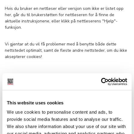
Hvis du bruker en nettleser eller versjon som ikke er listet opp
her, går du til brukerstøtten for nettleseren for å finne de
aktuelle instruksjonene, eller klikk på nettleserens "Hjelp"-
funksjon.
Vi gjentar at du vil få problemer med å benytte både dette
nettstedet optimalt, samt de fleste andre nettsteder, om du ikke
aksepterer cookies!
Google Chrome:
Klikk på skiftenøkkelikonet på verktøylinjen i nettleseren.
Velg Verktøy.
This website uses cookies
Velg Tøm logg.
We use cookies to personalise content and ads, to
I dialogruten merker du av for de informasjonstypene du vil
provide social media features and to analyse our traffic.
fjerne.
We also share information about your use of our site with
Bruk menyen øverst for å velge datamengden som du vil
our social media, advertising and analytics partners who