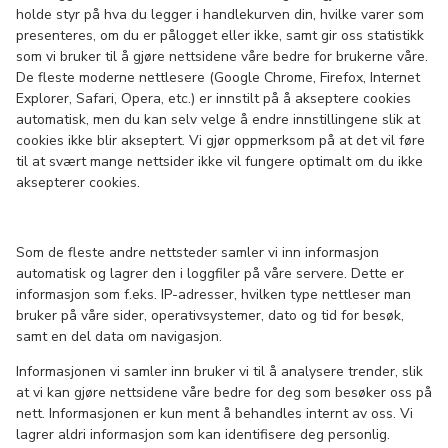
holde styr på hva du legger i handlekurven din, hvilke varer som
presenteres, om du er pålogget eller ikke, samt gir oss statistikk
som vi bruker til å gjøre nettsidene våre bedre for brukerne våre.
De fleste moderne nettlesere (Google Chrome, Firefox, Internet
Explorer, Safari, Opera, etc.) er innstilt på å akseptere cookies
automatisk, men du kan selv velge å endre innstillingene slik at
cookies ikke blir akseptert. Vi gjør oppmerksom på at det vil føre
til at svært mange nettsider ikke vil fungere optimalt om du ikke
aksepterer cookies.
Som de fleste andre nettsteder samler vi inn informasjon
automatisk og lagrer den i loggfiler på våre servere. Dette er
informasjon som f.eks. IP-adresser, hvilken type nettleser man
bruker på våre sider, operativsystemer, dato og tid for besøk,
samt en del data om navigasjon.
Informasjonen vi samler inn bruker vi til å analysere trender, slik
at vi kan gjøre nettsidene våre bedre for deg som besøker oss på
nett. Informasjonen er kun ment å behandles internt av oss. Vi
lagrer aldri informasjon som kan identifisere deg personlig.