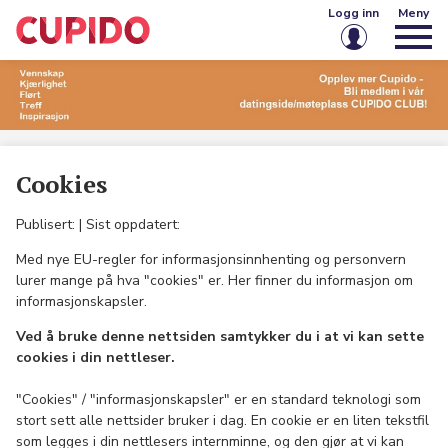
Logg inn
Meny
E-post eller brukernavn
Passord
Cookies
Husk meg på denne enheten
Publisert:
| Sist oppdatert:
Med nye EU-regler for informasjonsinnhenting og personvern
Logg inn
lurer mange på hva "cookies" er. Her finner du informasjon om
informasjonskapsler.
Glemt passord?
Opprett konto
Ved å bruke denne nettsiden samtykker du i at vi kan sette
cookies i din nettleser.
"Cookies" / "informasjonskapsler" er en standard teknologi som
stort sett alle nettsider bruker i dag. En cookie er en liten tekstfil
som legges i din nettlesers internminne, og den gjør at vi kan