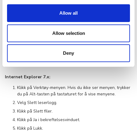
Klikk på Sikkerhet-menyen. Hvis du ikke ser menyen,
trykker du på Alt-tasten på tastaturet for å vise menyene.
Allow all
Velg Slett leserlogg.
Fjern merket for Bevar data for webområder i Favoritter.
Allow selection
Merk av for Midlertidige Internett-filer.
Klikk på Slett.
Deny
Merk: Det kan ta flere minutter å slette bufferloggen.
Internet Explorer 7.x:
Klikk på Verktøy-menyen. Hvis du ikke ser menyen, trykker
du på Alt-tasten på tastaturet for å vise menyene.
Velg Slett leserlogg.
Klikk på Slett filer.
Klikk på Ja i bekreftelsesvinduet.
Klikk på Lukk.