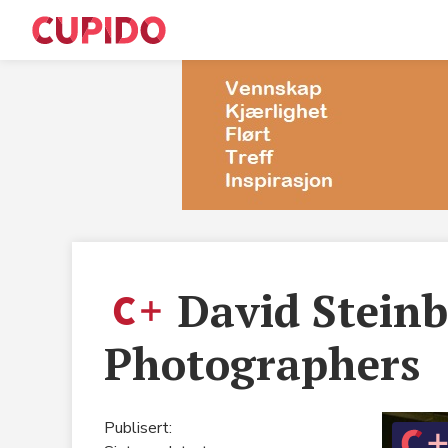
M
S
T
David Steinb
E
Photographers
Sø
R
Publisert:
C