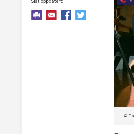
Sist oppdatert:
K
C
R
O
© Da