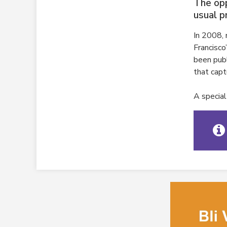
The opp
usual p
In 2008, 
Francisco
been publ
that capt
A special