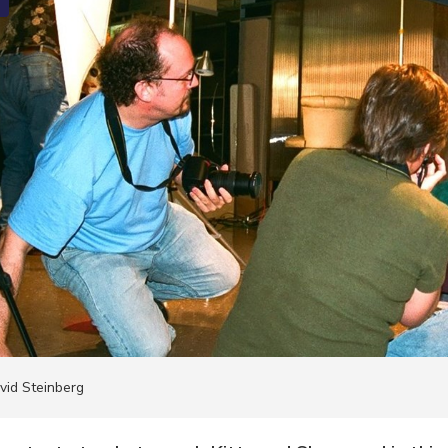
jøp C+
+ info
edaksjon
m Cupido
vid Steinberg