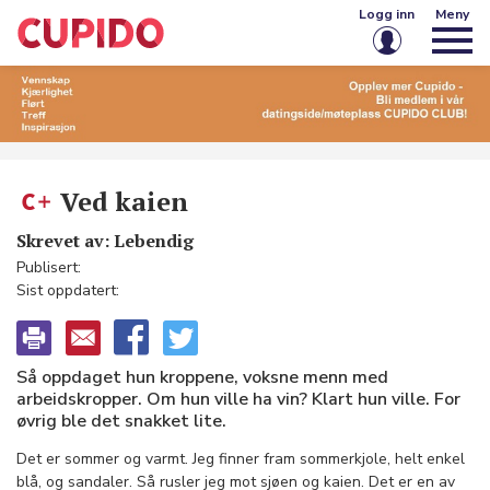
Logg inn
Meny
E-post eller brukernavn
Passord
Ved kaien
Skrevet av: Lebendig
Husk meg på denne enheten
Publisert:
Sist oppdatert:
Logg inn
Glemt passord?
Opprett konto
Så oppdaget hun kroppene, voksne menn med
arbeidskropper. Om hun ville ha vin? Klart hun ville. For
øvrig ble det snakket lite.
Det er sommer og varmt. Jeg finner fram sommerkjole, helt enkel
blå, og sandaler. Så rusler jeg mot sjøen og kaien. Det er en av