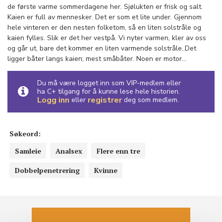
de første varme sommerdagene her. Sjølukten er frisk og salt.
Kaien er full av mennesker. Det er som et lite under. Gjennom
hele vinteren er den nesten folketom, så en liten solstråle og
kaien fylles. Slik er det her vestpå. Vi nyter varmen, kler av oss
og går ut, bare det kommer en liten varmende solstråle..Det
ligger båter langs kaien; mest småbåter. Noen er motor...
Du må være logget inn som VIP-medlem eller
ha C+ tilgang for å kunne lese hele historien.
Logg inn
registrer
eller
deg som medlem.
Søkeord:
Samleie
Analsex
Flere enn tre
Dobbelpenetrering
Kvinne