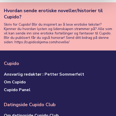
Hvordan sende erotiske noveller/historier til
Cupido?
Skriv for Cupido! Blir du inspirert av å lese erotiske tekster?
Kjenner du hvordan lysten og lidenskapen strømmer på? Alle som
vil kan sende inn sine erotiske fortellinger og fantasier til Cupido.
Blir du publisert får du også honorar! Send ditt bidrag på denne
siden: https://cupidoskjema.com/novelle/
Cupido
Ansvarlig redaktør : Petter Sommerfelt
Om Cupido
Cupido Panel
Datingside Cupido Club
Om datingside Cupido Club