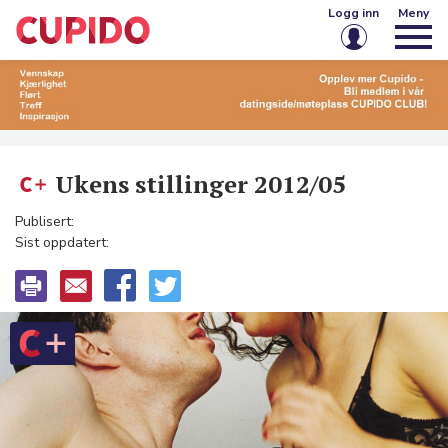
Logg inn
Meny
E-post eller brukernavn
Passord
Ukens stillinger 2012/05
Publisert:
Husk meg på denne enheten
Sist oppdatert:
Logg inn
Glemt passord?
Opprett konto