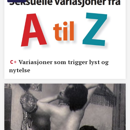
Variasjoner som trigger lyst og
nytelse