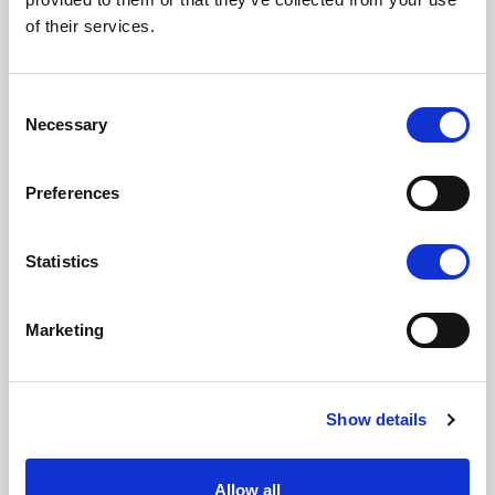
of their services.
Consent
Necessary
Selection
Preferences
Statistics
Marketing
Show details
Allow all