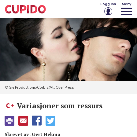
Logg inn
Meny
E-post eller brukernavn
Passord
Husk meg på denne enheten
Logg inn
© Sie Productions/Corbis/All Over Press
Glemt passord?
Opprett konto
Variasjoner som ressurs
Skrevet av: Gert Hekma