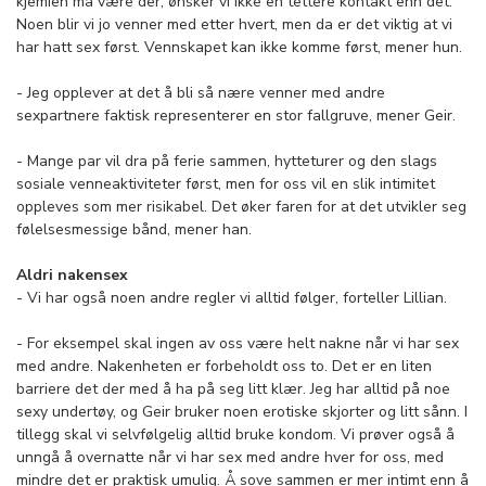
kjemien må være der, ønsker vi ikke en tettere kontakt enn det.
Noen blir vi jo venner med etter hvert, men da er det viktig at vi
har hatt sex først. Vennskapet kan ikke komme først, mener hun.
­- Jeg opplever at det å bli så nære venner med andre
sexpartnere faktisk representerer en stor fallgruve, mener Geir.
- Mange par vil dra på ferie sammen, hytteturer og den slags
sosiale venneaktiviteter først, men for oss vil en slik intimitet
oppleves som mer risikabel. Det øker faren for at det utvikler seg
følelsesmessige bånd, mener han.
Aldri nakensex
- Vi har også noen andre regler vi alltid følger, forteller Lillian.
- For eksempel skal ingen av oss være helt nakne når vi har sex
med andre. Nakenheten er forbeholdt oss to. Det er en liten
barriere det der med å ha på seg litt klær. Jeg har alltid på noe
sexy undertøy, og Geir bruker noen erotiske skjorter og litt sånn. I
tillegg skal vi selvfølgelig alltid bruke kondom. Vi prøver også å
unngå å overnatte når vi har sex med andre hver for oss, med
mindre det er praktisk umulig. Å sove sammen er mer intimt enn å