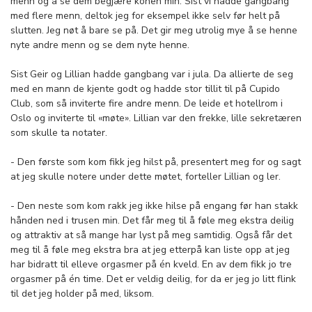
menn og å se dem begjære konen min. Sist vi hadde gangbang
med flere menn, deltok jeg for eksempel ikke selv før helt på
slutten. Jeg nøt å bare se på. Det gir meg utrolig mye å se henne
nyte andre menn og se dem nyte henne.
Sist Geir og Lillian hadde gangbang var i jula. Da allierte de seg
med en mann de kjente godt og hadde stor tillit til på Cupido
Club, som så inviterte fire andre menn. De leide et hotellrom i
Oslo og inviterte til «møte». Lillian var den frekke, lille sekretæren
som skulle ta notater.
- Den første som kom fikk jeg hilst på, presentert meg for og sagt
at jeg skulle notere under dette møtet, forteller Lillian og ler.
- Den neste som kom rakk jeg ikke hilse på engang før han stakk
hånden ned i trusen min. Det får meg til å føle meg ekstra deilig
og attraktiv at så mange har lyst på meg samtidig. Også får det
meg til å føle meg ekstra bra at jeg etterpå kan liste opp at jeg
har bidratt til elleve orgasmer på én kveld. En av dem fikk jo tre
orgasmer på én time. Det er veldig deilig, for da er jeg jo litt flink
til det jeg holder på med, liksom.