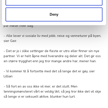
- Det blir jo intimt, og du må nødvendigvis komme borti den andre
mannens pikk og kropp, men det er jo hun som er i fokus.
Deny
Lillian og Geir mener swinging, slik de praktiserer det, ikke
representerer noen større trussel mot forholdet enn det andre
par møter hver dag.
- Alle lever vi sosiale liv med jobb, reise og venneturer på byen,
sier Geir.
- Det er jo i slike settinger de fleste er utro eller finner sin nye
partner. Vi er helt åpne med hverandre og deler alt. Det gir oss
en større trygghet enn jeg tror mange andre har, mener han.
- Vi kommer til å fortsette med det så lenge det er gøy, sier
Lillian
- Så fort en av oss ikke vil mer, er det slutt. Men
tenningsmønsteret vårt er veldig likt, så jeg tror ikke det vil skje
så lenge vi er seksuelt aktive, blunker hun lurt.