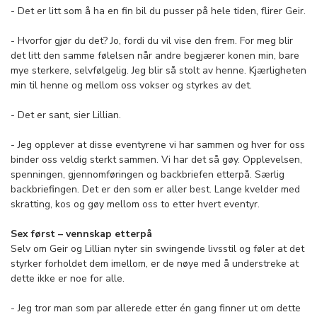
- Det er litt som å ha en fin bil du pusser på hele tiden, flirer Geir.
- Hvorfor gjør du det? Jo, fordi du vil vise den frem. For meg blir
det litt den samme følelsen når andre begjærer konen min, bare
mye sterkere, selvfølgelig. Jeg blir så stolt av henne. Kjærligheten
min til henne og mellom oss vokser og styrkes av det.
- Det er sant, sier Lillian.
- Jeg opplever at disse eventyrene vi har sammen og hver for oss
binder oss veldig sterkt sammen. Vi har det så gøy. Opplevelsen,
spenningen, gjennomføringen og backbriefen etterpå. Særlig
backbriefingen. Det er den som er aller best. Lange kvelder med
skratting, kos og gøy mellom oss to etter hvert eventyr.
Sex først – vennskap etterpå
Selv om Geir og Lillian nyter sin swingende livsstil og føler at det
styrker forholdet dem imellom, er de nøye med å understreke at
dette ikke er noe for alle.
- Jeg tror man som par allerede etter én gang finner ut om dette