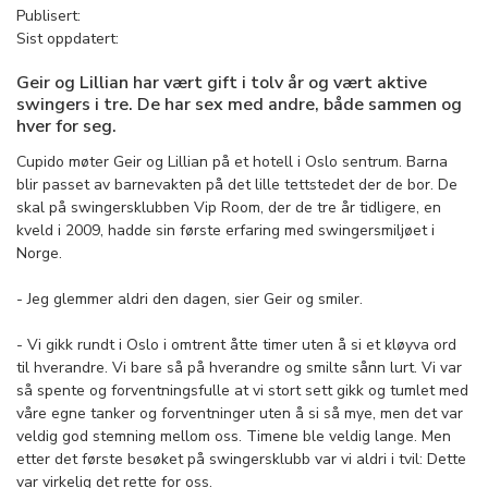
Publisert:
Sist oppdatert:
Geir og Lillian har vært gift i tolv år og vært aktive
swingers i tre. De har sex med andre, både sammen og
hver for seg.
Cupido møter Geir og Lillian på et hotell i Oslo sentrum. Barna
blir passet av barnevakten på det lille tettstedet der de bor. De
skal på swingersklubben Vip Room, der de tre år tidligere, en
kveld i 2009, hadde sin første erfaring med swingersmiljøet i
Norge.
- Jeg glemmer aldri den dagen, sier Geir og smiler.
- Vi gikk rundt i Oslo i omtrent åtte timer uten å si et kløyva ord
til hverandre. Vi bare så på hverandre og smilte sånn lurt. Vi var
så spente og forventningsfulle at vi stort sett gikk og tumlet med
våre egne tanker og forventninger uten å si så mye, men det var
veldig god stemning mellom oss. Timene ble veldig lange. Men
etter det første besøket på swingersklubb var vi aldri i tvil: Dette
var virkelig det rette for oss.