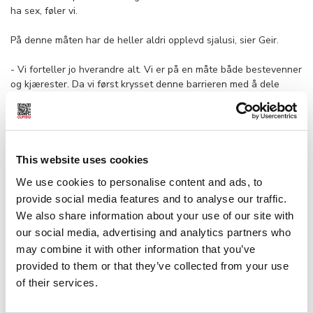
ha sex, føler vi.
På denne måten har de heller aldri opplevd sjalusi, sier Geir.
- Vi forteller jo hverandre alt. Vi er på en måte både bestevenner
og kjærester. Da vi først krysset denne barrieren med å dele
hverandres fantasier med hverandre og begynte med swinging,
var det liksom ingenting vi ikke kunne snakke om mer. Alt annet
blir jo smått i forhold, sier han og ler.
- Samtidig er det veldig sexy at dette er tabu for så mange,
This website uses cookies
mener Lillian.
We use cookies to personalise content and ads, to
provide social media features and to analyse our traffic.
- Vi kunne aldri tenkt oss å stå åpent frem som swingers, selv
We also share information about your use of our site with
om de aller nærmeste vennene våre vet. Det er nok aller mest av
hensyn til barna, siden vi bor på et lite sted, men også fordi
our social media, advertising and analytics partners who
tabuet i seg selv er opphissende. Det er deilig å dele
may combine it with other information that you’ve
hemmeligheter og gjøre noe som ikke alle andre gjør.
provided to them or that they’ve collected from your use
of their services.
Stor forskjell på fantasi og virkelighet
Likevel mener Geir at det er viktig at par som er nysgjerrige på