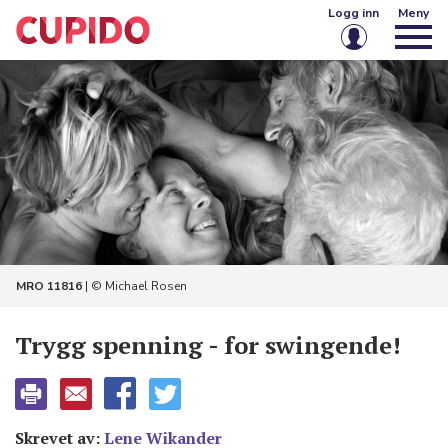
Logg inn
Meny
E-post eller brukernavn
Passord
Husk meg på denne enheten
Logg inn
MRO 11816
| © Michael Rosen
Glemt passord?
Opprett konto
Trygg spenning - for swingende!
Skrevet av:
Lene Wikander