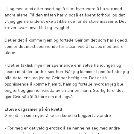
- I og med at vi etter hvert også tillot hverandre å ha sex med
andre alene. På den måten har vi også et åpent forhold, og det
vil jeg gjerne understreke at ikke noe for de store massene. Det
krever svært mye tillit og trygghet.
Det er det å komme hjem og fortelle Geir om det som har skjedd,
som er det mest spennende for Lillian ved å ha sex med andre
alene.
- Det er faktisk mye mer spennende enn selve handlingen og
sexen med den andre, sier hun. Når jeg kommer hjem forteller jeg
alle detaljene, og jeg og Geir har heftig sex. Det er så
opphissende å komme hjem til ham og fortelle hvordan jeg ble
begjært og gjennomknulla av en annen mann. Særlig fordi det
gjør Geir så kåt å høre om det, også.
Elleve orgasmer på én kveld
Geir på sin side nyter å se sin kone bli begjært av andre.
- For meg er det veldig erotisk å se henne ha seg med andre