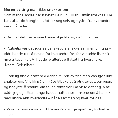
Muren av ting man ikke snakker om
Som mange andre par havnet Geir Og Lillian i småbarnskrisa. De
fant ut at de trengte litt tid for seg selv og flyttet fra hverandre i
seks måneder.
- Det var det beste som kunne skjedd oss, sier Lillian nå.
- Plutselig var det ikke så vanskelig å snakke sammen om ting vi
aldri hadde turt å nevne for hverandre før, for vi hadde ikke så
mye å tape mer. Vi hadde jo allerede flyttet fra hverandre,
liksom. Geir nikker.
- Endelig fikk vi dratt ned denne muren av ting man vanligvis ikke
snakker om. Vi gikk på en måte tilbake til å bli kjærestepar igjen,
og begynte å snakke om felles fantasier. Da viste det seg jo at
både jeg og Lillian lenge hadde hatt disse tankene om å ha sex
med andre enn hverandre – både sammen og hver for oss.
- Vi skiller oss kanskje litt fra andre swingerspar der, fortsetter
Lillian.