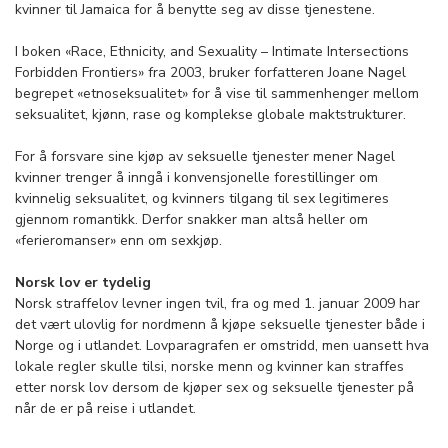
kvinner til Jamaica for å benytte seg av disse tjenestene.
I boken «Race, Ethnicity, and Sexuality – Intimate Intersections
Forbidden Frontiers» fra 2003, bruker forfatteren Joane Nagel
begrepet «etnoseksualitet» for å vise til sammenhenger mellom
seksualitet, kjønn, rase og komplekse globale maktstrukturer.
For å forsvare sine kjøp av seksuelle tjenester mener Nagel
kvinner trenger å inngå i konvensjonelle forestillinger om
kvinnelig seksualitet, og kvinners tilgang til sex legitimeres
gjennom romantikk. Derfor snakker man altså heller om
«ferieromanser» enn om sexkjøp.
Norsk lov er tydelig
Norsk straffelov levner ingen tvil, fra og med 1. januar 2009 har
det vært ulovlig for nordmenn å kjøpe seksuelle tjenester både i
Norge og i utlandet. Lovparagrafen er omstridd, men uansett hva
lokale regler skulle tilsi, norske menn og kvinner kan straffes
etter norsk lov dersom de kjøper sex og seksuelle tjenester på
når de er på reise i utlandet.