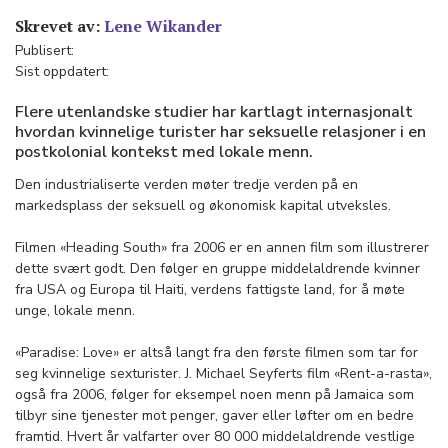
Skrevet av:
Lene Wikander
Publisert:
Sist oppdatert:
Flere utenlandske studier har kartlagt internasjonalt
hvordan kvinnelige turister har seksuelle relasjoner i en
postkolonial kontekst med lokale menn.
Den industrialiserte verden møter tredje verden på en
markedsplass der seksuell og økonomisk kapital utveksles.
Filmen «Heading South» fra 2006 er en annen film som illustrerer
dette svært godt. Den følger en gruppe middelaldrende kvinner
fra USA og Europa til Haiti, verdens fattigste land, for å møte
unge, lokale menn.
«Paradise: Love» er altså langt fra den første filmen som tar for
seg kvinnelige sexturister. J. Michael Seyferts film «Rent-a-rasta»,
også fra 2006, følger for eksempel noen menn på Jamaica som
tilbyr sine tjenester mot penger, gaver eller løfter om en bedre
framtid. Hvert år valfarter over 80 000 middelaldrende vestlige