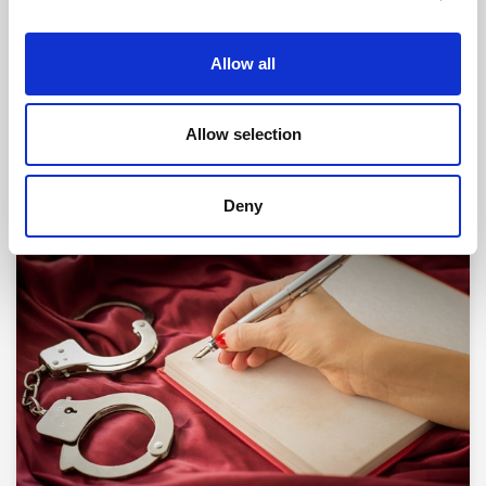
Allow all
Allow selection
Relaterte artikler
Deny