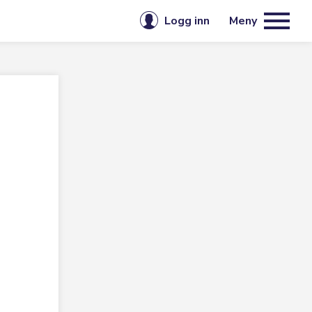
Logg inn
Meny
E-post eller brukernavn
jenester
-medlemskap i Cupido Club
litet
Passord
ll helse
le interesser
lt
Husk meg på denne enheten
Logg inn
/ Skeivt
Glemt passord?
Opprett konto