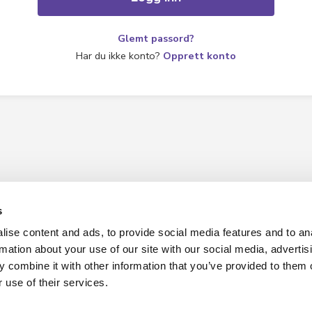
jøp C+
+ info
Glemt passord?
edaksjon
Har du ikke konto?
Opprett konto
m Cupido
s
Hverdag AS
ise content and ads, to provide social media features and to an
rmation about your use of our site with our social media, advertis
Kontakt info
 combine it with other information that you’ve provided to them o
 use of their services.
p