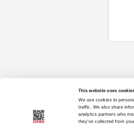
K
C
R
O
This website uses cookie
Cupido
Datingside Cupido
We use cookies to personal
Club
traffic. We also share info
Ansvarlig redaktør :
analytics partners who may
Om datingside Cupido
Petter Sommerfelt
they’ve collected from your
Club
Om Cupido
Brukerveiledning/Hjel