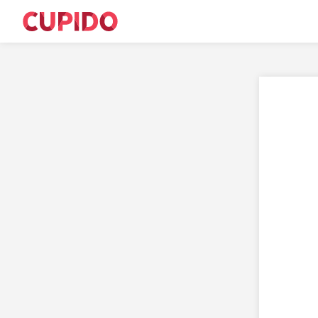
M
S
T
E
Sø
R
C