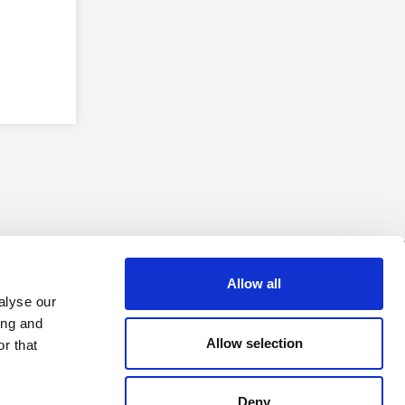
Allow all
alyse our
ing and
Allow selection
r that
Cupido er medlem av Fagpressen
Deny